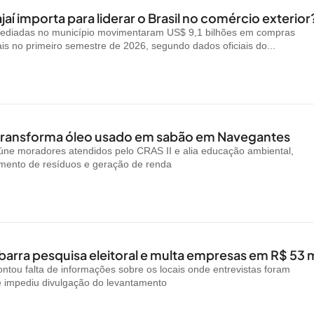
jaí importa para liderar o Brasil no comércio exterior
ediadas no município movimentaram US$ 9,1 bilhões em compras
ais no primeiro semestre de 2026, segundo dados oficiais do...
 transforma óleo usado em sabão em Navegantes
reúne moradores atendidos pelo CRAS II e alia educação ambiental,
amento de resíduos e geração de renda
arra pesquisa eleitoral e multa empresas em R$ 53 m
ntou falta de informações sobre os locais onde entrevistas foram
e impediu divulgação do levantamento