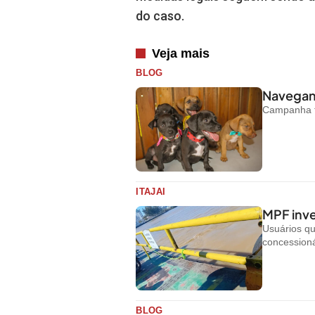
do caso.
Veja mais
BLOG
Navegant
Campanha te
ITAJAI
MPF inve
Usuários q
concessioná
BLOG