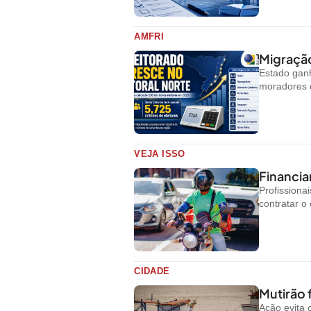
AMFRI
Migração
Estado ganh
moradores d
VEJA ISSO
Financi
Profissiona
contratar o 
CIDADE
Mutirão 
Ação evita 