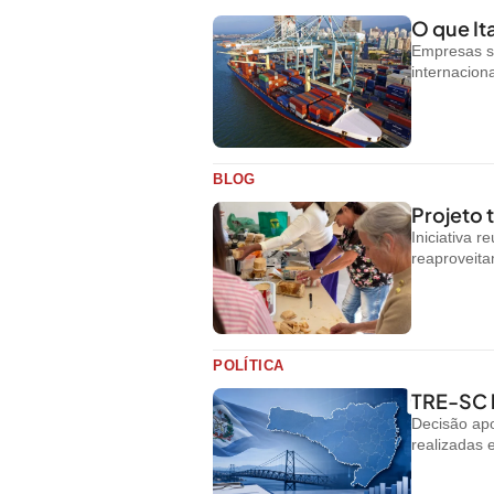
O que Ita
Empresas s
internacion
BLOG
Projeto
Iniciativa 
reaproveit
POLÍTICA
TRE-SC b
Decisão apo
realizadas 