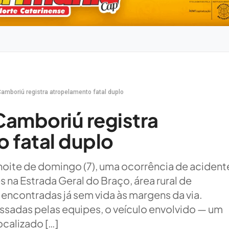
Camboriú registra atropelamento fatal duplo
 Camboriú registra
 fatal duplo
a noite de domingo (7), uma ocorrência de acident
 na Estrada Geral do Braço, área rural de
encontradas já sem vida às margens da via.
sadas pelas equipes, o veículo envolvido — um
ocalizado […]