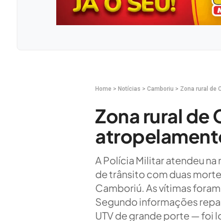
Home
>
Notícias
>
Camboriu
>
Zona rural de 
Zona rural de
atropelamento
A Polícia Militar atendeu n
de trânsito com duas mortes
Camboriú. As vítimas foram 
Segundo informações repas
UTV de grande porte — foi l