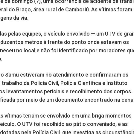
ite de domingo (7), uma ocorrência de acidente de trâns
al do Braço, área rural de Camboriú. As vítimas foram
gens da via.
s pelas equipes, o veículo envolvido — um UTV de gra
e duzentos metros à frente do ponto onde estavam os
eceu no local e não foi identificado por moradores qu
.
e o Samu estiveram no atendimento e confirmaram os
trabalho da Polícia Civil, Polícia Científica e Instituto
os levantamentos periciais e recolhimento dos corpos.
tificada por meio de um documento encontrado na cena
as vítimas teriam se envolvido em uma briga momentos
eículo. O UTV foi recolhido ao pátio conveniado, e as
tadas pela Polícia Civil, que investiga as circunstânci