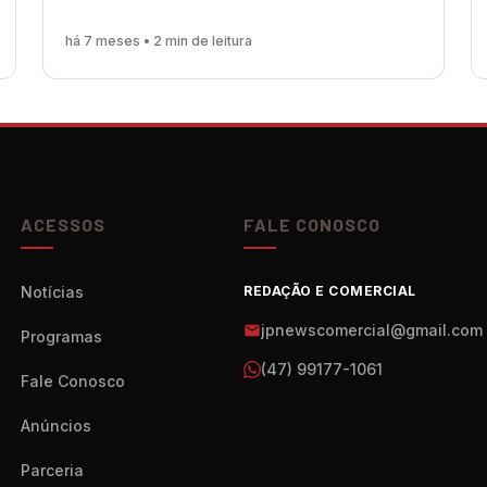
há 7 meses • 2 min de leitura
ACESSOS
FALE CONOSCO
Notícias
REDAÇÃO E COMERCIAL
jpnewscomercial@gmail.com
Programas
(47) 99177-1061
Fale Conosco
Anúncios
Parceria