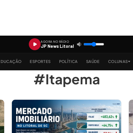
AGORA NO RÁDIO
JP News Litoral
EDUCAÇÃO
ESPORTES
POLÍTICA
SAÚDE
COLUNAS
#Itapema