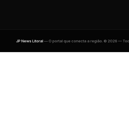
JP News Litoral
— O portal que conecta a região. © 2026 — Todo