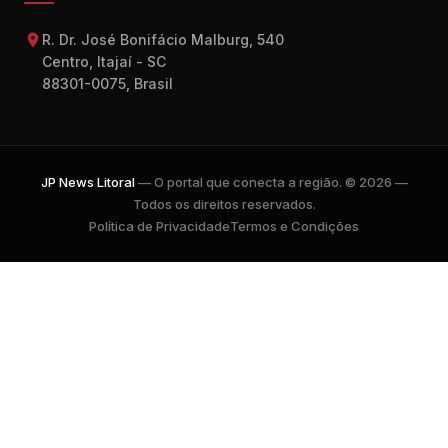
R. Dr. José Bonifácio Malburg, 540
Centro, Itajaí - SC
88301-0075, Brasil
JP News Litoral
— O portal que conecta a região. © 2026 —
Todos os direitos reservados.
Política de Privacidade
Termos e Condições