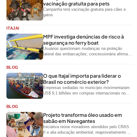
vacinação gratuita para pets
Campanha terá vacinação gratuita para cães e
gatos
ITAJAI
MPF investiga denúncias de risco à
segurança no ferry boat
Usuários questionam mudanças na proteção
lateral das embarcações; concessionária afirma
que ainda não foi notificada oficialmente
BLOG
O que Itajaí importa para liderar o
Brasil no comércio exterior?
Empresas sediadas no município movimentaram
US$ 9,1 bilhões em compras internacionais no
primeiro semestre de 2026, segundo dados
oficiais do...
BLOG
Projeto transforma óleo usado em
sabão em Navegantes
Iniciativa reúne moradores atendidos pelo CRAS
II e alia educação ambiental, reaproveitamento de