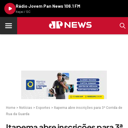
Rádio Jovem Pan News 106.1 FM
Itajaí / SC
Home
>
Notícias
>
Esportes
>
Itapema abre inscrições para 3ª Corrida de
Rua da Guarda
Itapema abre inscrições para 3ª