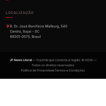
LOCALIZAÇÃO
R. Dr. José Bonifácio Malburg, 540
Centro, Itajaí - SC
88301-0075, Brasil
JP News Litoral
— O portal que conecta a região. © 2026 —
Todos os direitos reservados.
Política de Privacidade
Termos e Condições