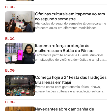
odontológicas e outros serviços gratuitos
BLOG
Oficinas culturais em Itapema voltam
no segundo semestre
Atividades do segundo semestre já começaram e
oferecem aulas em diferentes modalidades
artísticas para a comunidade
BLOG
Itapema reforça proteção às
mulheres com Botão do Pânico
Ferramenta permite acionar a Guarda Municipal
em situações de violência doméstica e amplia a
rede de proteção às mulheres no...
BLOG
Começa hoje a 2ª Festa das Tradições
Brasileiras em Itajaí
Evento conta com gastronomia típica, shows,
apresentações culturais e arrecadação solidária
de alimentos até domingo
BLOG
Navegantes abre campanha de