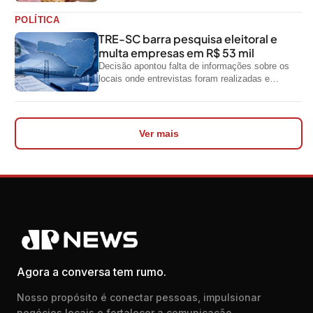
resíduos e geração de renda
POLÍTICA
TRE-SC barra pesquisa eleitoral e
multa empresas em R$ 53 mil
Decisão apontou falta de informações sobre os
locais onde entrevistas foram realizadas e
impediu divulgação do levantamento
Ver mais
Agora a conversa tem rumo.
Nosso propósito é conectar pessoas, impulsionar
negócios locais e fortalecer a comunicação