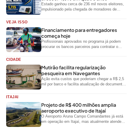
Estado ganhou cerca de 236 mil novos eleitores,
impulsionado pela chegada de moradores de
outras regiões do país
VEJA ISSO
Financiamento para entregadores
começa hoje
Profissionais aprovados no programa já podem
procurar os bancos parceiros para contratar o
crédito
CIDADE
Mutirão facilita regularização
pesqueira em Navegantes
Ação evita custos que poderiam chegar a R$ 2,5
mil por barco e facilita atualização de documentos
exigidos pelo Governo...
ITAJAI
Projeto de R$ 400 milhões amplia
aeroporto executivo de Itajaí
O Aeroporto Aruna Campo Comandantes já está
em operação em Itajaí, mas atualmente atende
aeronaves menores da aviação executiva. A...