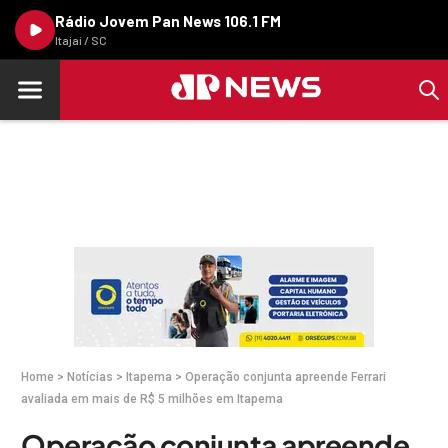
Rádio Jovem Pan News 106.1 FM
Itajaí / SC
Home
>
Notícias
>
Itapema
>
Operação conjunta apreende Ferrari
avaliada em mais de R$ 5 milhões em Itapema
Operação conjunta apreende