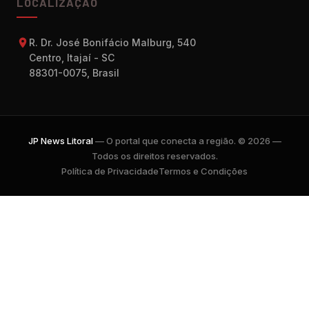
LOCALIZAÇÃO
R. Dr. José Bonifácio Malburg, 540
Centro, Itajaí - SC
88301-0075, Brasil
JP News Litoral
— O portal que conecta a região. © 2026 —
Todos os direitos reservados.
Política de Privacidade
Termos e Condições