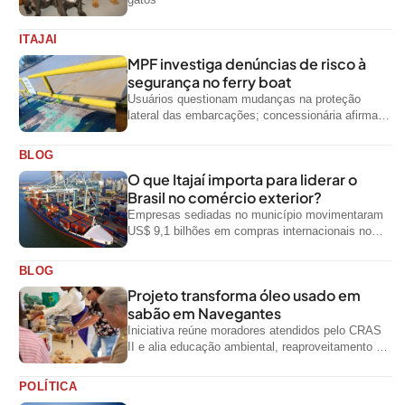
ITAJAI
MPF investiga denúncias de risco à
segurança no ferry boat
Usuários questionam mudanças na proteção
lateral das embarcações; concessionária afirma
que ainda não foi notificada oficialmente
BLOG
O que Itajaí importa para liderar o
Brasil no comércio exterior?
Empresas sediadas no município movimentaram
US$ 9,1 bilhões em compras internacionais no
primeiro semestre de 2026, segundo dados
oficiais do...
BLOG
Projeto transforma óleo usado em
sabão em Navegantes
Iniciativa reúne moradores atendidos pelo CRAS
II e alia educação ambiental, reaproveitamento de
resíduos e geração de renda
POLÍTICA