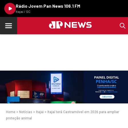
Rádio Jovem Pan News 106.1 FM
Itajaí / SC
Home
>
Notícias
>
Itajai
>
Itajaí terá Castramóvel em 2026 para ampliar
proteção animal