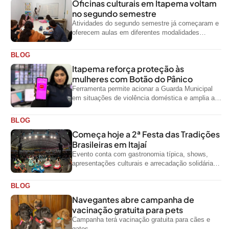
Oficinas culturais em Itapema voltam
no segundo semestre
Atividades do segundo semestre já começaram e
oferecem aulas em diferentes modalidades
artísticas para a comunidade
BLOG
Itapema reforça proteção às
mulheres com Botão do Pânico
Ferramenta permite acionar a Guarda Municipal
em situações de violência doméstica e amplia a
rede de proteção às mulheres no...
BLOG
Começa hoje a 2ª Festa das Tradições
Brasileiras em Itajaí
Evento conta com gastronomia típica, shows,
apresentações culturais e arrecadação solidária
de alimentos até domingo
BLOG
Navegantes abre campanha de
vacinação gratuita para pets
Campanha terá vacinação gratuita para cães e
gatos