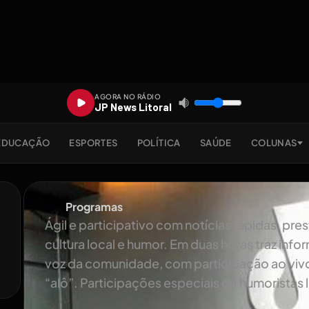
AGORA NO RÁDIO
JP News Litoral
EDUCAÇÃO
ESPORTES
POLÍTICA
SAÚDE
COLUNAS
Programas
Ágil e participativo com notícias rápidas, pre
cultura local e humor. Em duas horas traz inf
voz da comunidade, com participação ao vivo
“alô”. Participações especiais de humoristas l