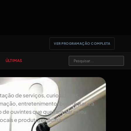
VER PROGRAMAÇÃO COMPLETA
ÚLTIMAS
stação de serviços, curiosidades,
ormação, entretenimento, bem-estar e a
 de ouvintes que queiram dar o seu
ocais e produtores culturais.