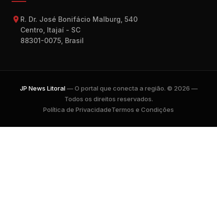
R. Dr. José Bonifácio Malburg, 540
Centro, Itajaí - SC
88301-0075, Brasil
JP News Litoral
— O portal que conecta a região. © 2026 —
Todos os direitos reservados.
Política de Privacidade
Termos e Condições