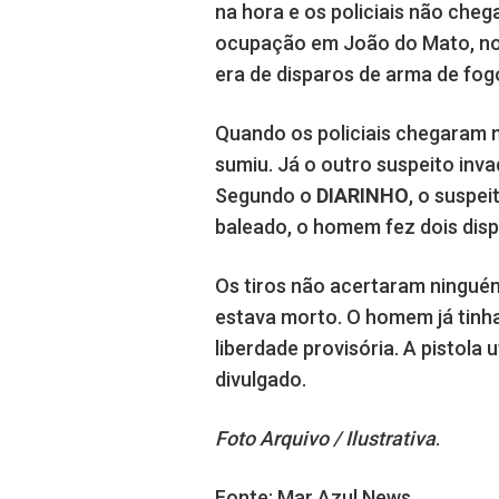
na hora e os policiais não cheg
ocupação em João do Mato, no 
era de disparos de arma de fog
Quando os policiais chegaram 
sumiu. Já o outro suspeito inv
Segundo o
DIARINHO
, o suspei
baleado, o homem fez dois disp
Os tiros não acertaram ninguém
estava morto. O homem já tinh
liberdade provisória. A pistola 
divulgado.
Foto Arquivo / Ilustrativa
.
Fonte: Mar Azul News