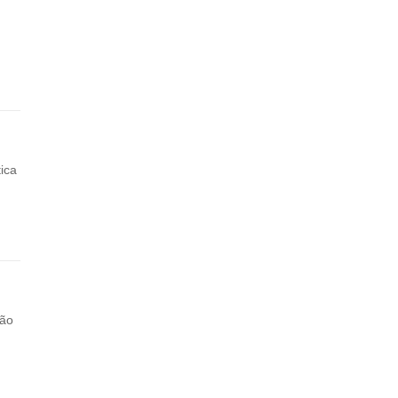
ica
ção