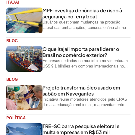
ITAJAI
MPF investiga denúncias de risco à
segurança no ferry boat
Usuários questionam mudanças na proteção
lateral das embarcações; concessionária afirma
que ainda não foi notificada oficialmente
BLOG
O que Itajaí importa para liderar o
Brasil no comércio exterior?
Empresas sediadas no município movimentaram
US$ 9,1 bilhões em compras internacionais no
primeiro semestre de 2026, segundo dados
oficiais do...
BLOG
Projeto transforma óleo usado em
sabão em Navegantes
Iniciativa reúne moradores atendidos pelo CRAS
II e alia educação ambiental, reaproveitamento de
resíduos e geração de renda
POLÍTICA
TRE-SC barra pesquisa eleitoral e
multa empresas em R$ 53 mil