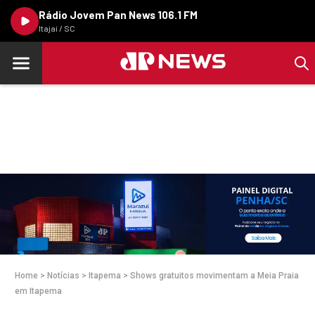
Rádio Jovem Pan News 106.1 FM
Itajaí / SC
Home
>
Notícias
>
Itapema
>
Shows gratuitos movimentam a Meia Praia
em Itapema