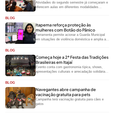
Atividades do segundo semestre já começaram e
oferecem aulas em diferentes modalidades
artísticas para a comunidade
BLOG
Itapema reforça proteção às
mulheres com Botão do Pânico
Ferramenta permite acionar a Guarda Municipal
em situações de violência doméstica e amplia a
rede de proteção às mulheres no...
BLOG
Começa hoje a 2ª Festa das Tradições
Brasileiras em Itajaí
Evento conta com gastronomia típica, shows,
apresentações culturais e arrecadação solidária
de alimentos até domingo
BLOG
Navegantes abre campanha de
vacinação gratuita para pets
Campanha terá vacinação gratuita para cães e
gatos