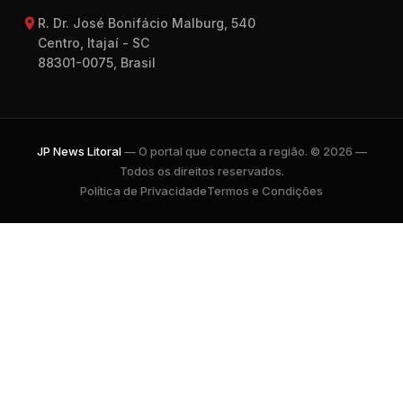
R. Dr. José Bonifácio Malburg, 540
Centro, Itajaí - SC
88301-0075, Brasil
JP News Litoral
— O portal que conecta a região. © 2026 —
Todos os direitos reservados.
Política de Privacidade
Termos e Condições