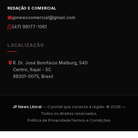
REDAÇÃO E COMERCIAL
jpnewscomercial@gmail.com
(47) 99177-1061
LOCALIZAÇÃO
R. Dr. José Bonifácio Malburg, 540
Centro, Itajaí - SC
88301-0075, Brasil
JP News Litoral
— O portal que conecta a região. © 2026 —
Todos os direitos reservados.
Política de Privacidade
Termos e Condições