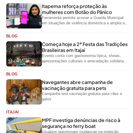
Itapema reforça proteção às
mulheres com Botão do Pânico
Ferramenta permite acionar a Guarda Municipal
em situações de violência doméstica e amplia a
rede de proteção às mulheres no...
BLOG
Começa hoje a 2ª Festa das Tradições
Brasileiras em Itajaí
Evento conta com gastronomia típica, shows,
apresentações culturais e arrecadação solidária
de alimentos até domingo
BLOG
Navegantes abre campanha de
vacinação gratuita para pets
Campanha terá vacinação gratuita para cães e
gatos
ITAJAI
MPF investiga denúncias de risco à
segurança no ferry boat
Usuários questionam mudanças na proteção