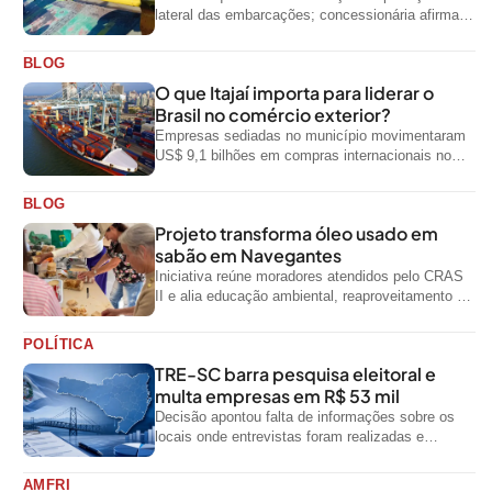
lateral das embarcações; concessionária afirma
que ainda não foi notificada oficialmente
BLOG
O que Itajaí importa para liderar o
Brasil no comércio exterior?
Empresas sediadas no município movimentaram
US$ 9,1 bilhões em compras internacionais no
primeiro semestre de 2026, segundo dados
oficiais do...
BLOG
Projeto transforma óleo usado em
sabão em Navegantes
Iniciativa reúne moradores atendidos pelo CRAS
II e alia educação ambiental, reaproveitamento de
resíduos e geração de renda
POLÍTICA
TRE-SC barra pesquisa eleitoral e
multa empresas em R$ 53 mil
Decisão apontou falta de informações sobre os
locais onde entrevistas foram realizadas e
impediu divulgação do levantamento
AMFRI