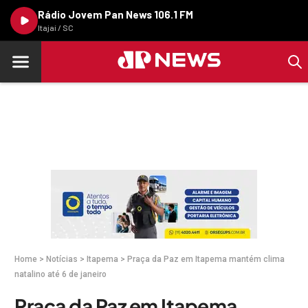
Rádio Jovem Pan News 106.1 FM
Itajaí / SC
Home
>
Notícias
>
Itapema
>
Praça da Paz em Itapema mantém clima
natalino até 6 de janeiro
Praça da Paz em Itapema