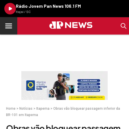
Rádio Jovem Pan News 106.1 FM
Itajaí / SC
Home
>
Notícias
>
Itapema
>
Obras vão bloquear passagem inferior da
BR-101 em Itapema
Obras vão bloquear passagem