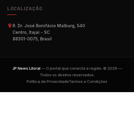
LOCALIZAÇÃO
R. Dr. José Bonifácio Malburg, 540
Centro, Itajaí - SC
88301-0075, Brasil
JP News Litoral
— O portal que conecta a região. © 2026 —
Todos os direitos reservados.
Política de Privacidade
Termos e Condições