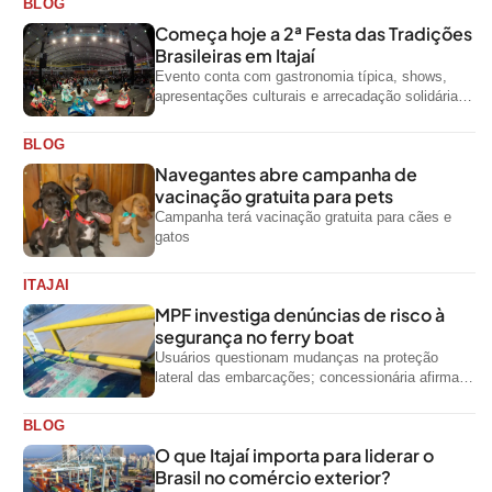
BLOG
Começa hoje a 2ª Festa das Tradições
Brasileiras em Itajaí
Evento conta com gastronomia típica, shows,
apresentações culturais e arrecadação solidária
de alimentos até domingo
BLOG
Navegantes abre campanha de
vacinação gratuita para pets
Campanha terá vacinação gratuita para cães e
gatos
ITAJAI
MPF investiga denúncias de risco à
segurança no ferry boat
Usuários questionam mudanças na proteção
lateral das embarcações; concessionária afirma
que ainda não foi notificada oficialmente
BLOG
O que Itajaí importa para liderar o
Brasil no comércio exterior?