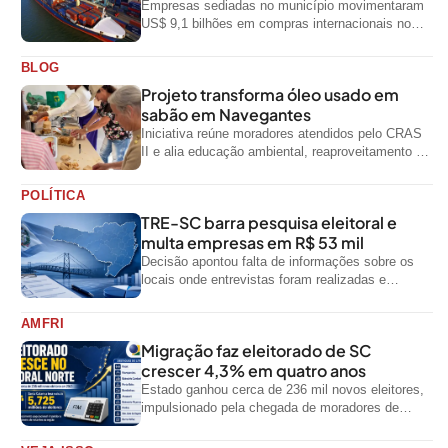
Empresas sediadas no município movimentaram
US$ 9,1 bilhões em compras internacionais no
primeiro semestre de 2026, segundo dados
oficiais do...
BLOG
Projeto transforma óleo usado em
sabão em Navegantes
Iniciativa reúne moradores atendidos pelo CRAS
II e alia educação ambiental, reaproveitamento de
resíduos e geração de renda
POLÍTICA
TRE-SC barra pesquisa eleitoral e
multa empresas em R$ 53 mil
Decisão apontou falta de informações sobre os
locais onde entrevistas foram realizadas e
impediu divulgação do levantamento
AMFRI
Migração faz eleitorado de SC
crescer 4,3% em quatro anos
Estado ganhou cerca de 236 mil novos eleitores,
impulsionado pela chegada de moradores de
outras regiões do país