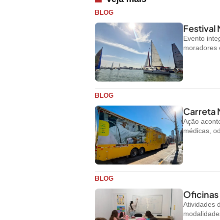
BLOG
Festival
Evento inte
moradores e 
BLOG
Carreta 
Ação aconte
médicas, od
BLOG
Oficinas
Atividades
modalidades