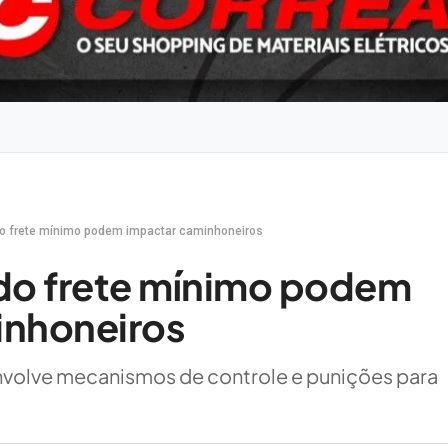
do frete mínimo podem impactar caminhoneiros
do frete mínimo podem
inhoneiros
volve mecanismos de controle e punições para