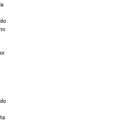
da
 do
 no
tor
 do
sta