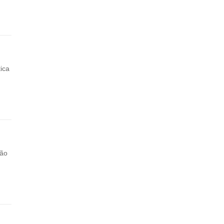
ica
ção