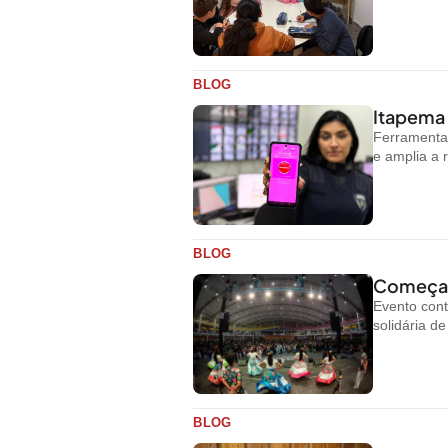
BLOG
Itapema 
Ferramenta 
e amplia a 
BLOG
Começa h
Evento cont
solidária d
BLOG