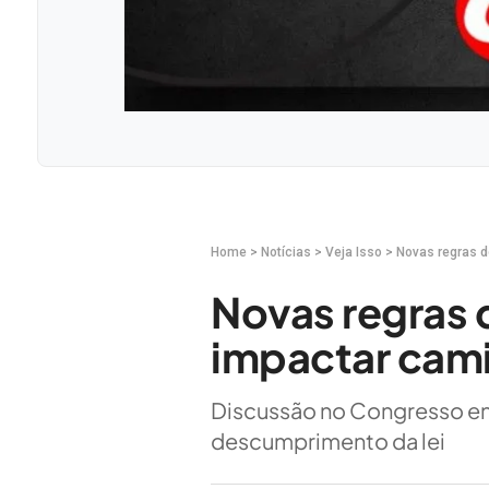
Home
>
Notícias
>
Veja Isso
>
Novas regras 
Novas regras 
impactar cam
Discussão no Congresso en
descumprimento da lei