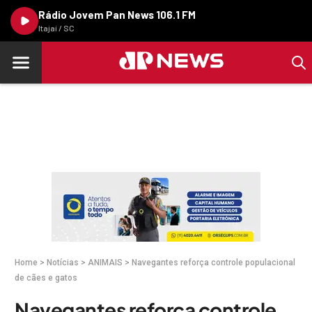
Rádio Jovem Pan News 106.1 FM
Itajaí / SC
Home
>
Notícias
>
ANIMAIS
>
Navegantes reforça controle populacional
de cães e gatos
Navegantes reforça controle