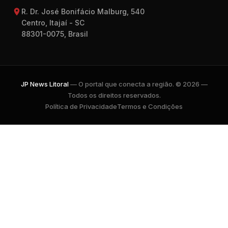
R. Dr. José Bonifácio Malburg, 540
Centro, Itajaí - SC
88301-0075, Brasil
JP News Litoral
— O portal que conecta a região. © 2026 —
Todos os direitos reservados.
Política de Privacidade
Termos e Condições