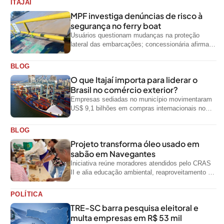
ITAJAI
MPF investiga denúncias de risco à
segurança no ferry boat
Usuários questionam mudanças na proteção
lateral das embarcações; concessionária afirma
que ainda não foi notificada oficialmente
BLOG
O que Itajaí importa para liderar o
Brasil no comércio exterior?
Empresas sediadas no município movimentaram
US$ 9,1 bilhões em compras internacionais no
primeiro semestre de 2026, segundo dados
oficiais do...
BLOG
Projeto transforma óleo usado em
sabão em Navegantes
Iniciativa reúne moradores atendidos pelo CRAS
II e alia educação ambiental, reaproveitamento de
resíduos e geração de renda
POLÍTICA
TRE-SC barra pesquisa eleitoral e
multa empresas em R$ 53 mil