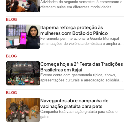
Atividades do segundo semestre já começaram e
oferecem aulas em diferentes modalidades
artísticas para a comunidade
BLOG
Itapema reforça proteção às
mulheres com Botão do Pânico
Ferramenta permite acionar a Guarda Municipal
em situações de violência doméstica e amplia a
rede de proteção às mulheres no...
BLOG
Começa hoje a 2ª Festa das Tradições
Brasileiras em Itajaí
Evento conta com gastronomia típica, shows,
apresentações culturais e arrecadação solidária
de alimentos até domingo
BLOG
Navegantes abre campanha de
vacinação gratuita para pets
Campanha terá vacinação gratuita para cães e
gatos