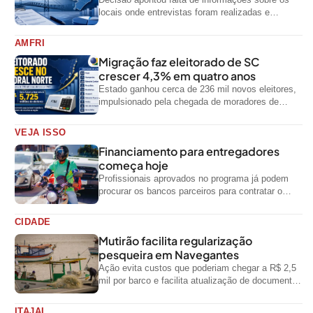
locais onde entrevistas foram realizadas e
impediu divulgação do levantamento
AMFRI
Migração faz eleitorado de SC
crescer 4,3% em quatro anos
Estado ganhou cerca de 236 mil novos eleitores,
impulsionado pela chegada de moradores de
outras regiões do país
VEJA ISSO
Financiamento para entregadores
começa hoje
Profissionais aprovados no programa já podem
procurar os bancos parceiros para contratar o
crédito
CIDADE
Mutirão facilita regularização
pesqueira em Navegantes
Ação evita custos que poderiam chegar a R$ 2,5
mil por barco e facilita atualização de documentos
exigidos pelo Governo...
ITAJAI