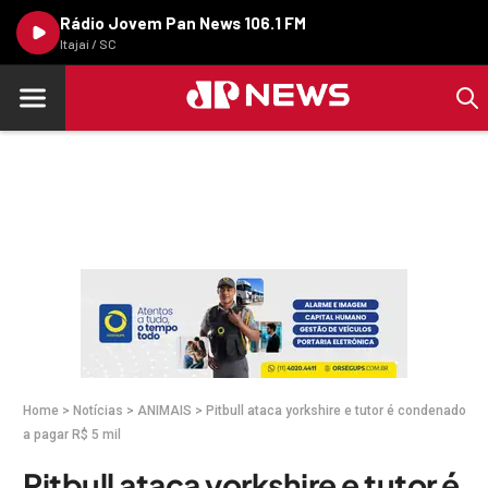
Rádio Jovem Pan News 106.1 FM
Itajaí / SC
Home
>
Notícias
>
ANIMAIS
>
Pitbull ataca yorkshire e tutor é condenado
a pagar R$ 5 mil
Pitbull ataca yorkshire e tutor é