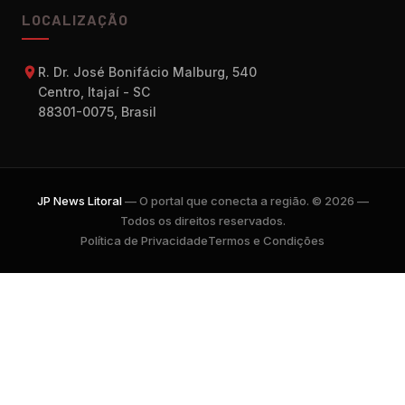
LOCALIZAÇÃO
R. Dr. José Bonifácio Malburg, 540
Centro, Itajaí - SC
88301-0075, Brasil
JP News Litoral
— O portal que conecta a região. © 2026 —
Todos os direitos reservados.
Política de Privacidade
Termos e Condições