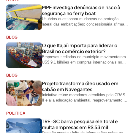
MPF investiga denúncias de risco à
segurança no ferry boat
Usuários questionam mudanças na proteção
lateral das embarcações; concessionária afirma
que ainda não foi notificada oficialmente
BLOG
O que Itajaí importa para liderar o
Brasil no comércio exterior?
Empresas sediadas no município movimentaram
US$ 9,1 bilhões em compras internacionais no
primeiro semestre de 2026, segundo dados
oficiais do...
BLOG
Projeto transforma óleo usado em
sabão em Navegantes
Iniciativa reúne moradores atendidos pelo CRAS
II e alia educação ambiental, reaproveitamento de
resíduos e geração de renda
POLÍTICA
TRE-SC barra pesquisa eleitoral e
multa empresas em R$ 53 mil
Decisão apontou falta de informações sobre os