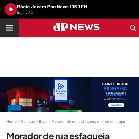
Rádio Jovem Pan News 106.1 FM
Itajaí / SC
Home
>
Notícias
>
Itajai
>
Morador de rua esfaqueia mulher em Itajaí
Morador de rua esfaqueia