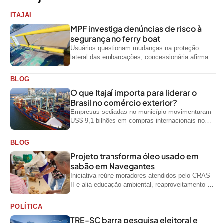
ITAJAI
MPF investiga denúncias de risco à
segurança no ferry boat
Usuários questionam mudanças na proteção
lateral das embarcações; concessionária afirma
que ainda não foi notificada oficialmente
BLOG
O que Itajaí importa para liderar o
Brasil no comércio exterior?
Empresas sediadas no município movimentaram
US$ 9,1 bilhões em compras internacionais no
primeiro semestre de 2026, segundo dados
oficiais do...
BLOG
Projeto transforma óleo usado em
sabão em Navegantes
Iniciativa reúne moradores atendidos pelo CRAS
II e alia educação ambiental, reaproveitamento de
resíduos e geração de renda
POLÍTICA
TRE-SC barra pesquisa eleitoral e