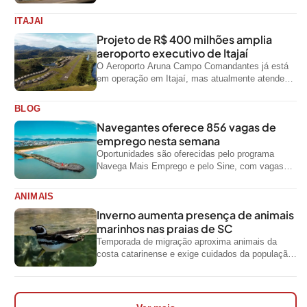
exigidos pelo Governo...
ITAJAI
Projeto de R$ 400 milhões amplia
aeroporto executivo de Itajaí
O Aeroporto Aruna Campo Comandantes já está
em operação em Itajaí, mas atualmente atende
aeronaves menores da aviação executiva. A...
BLOG
Navegantes oferece 856 vagas de
emprego nesta semana
Oportunidades são oferecidas pelo programa
Navega Mais Emprego e pelo Sine, com vagas
para diferentes níveis de escolaridade e áreas...
ANIMAIS
Inverno aumenta presença de animais
marinhos nas praias de SC
Temporada de migração aproxima animais da
costa catarinense e exige cuidados da população
ao encontrar espécies silvestres nas praias