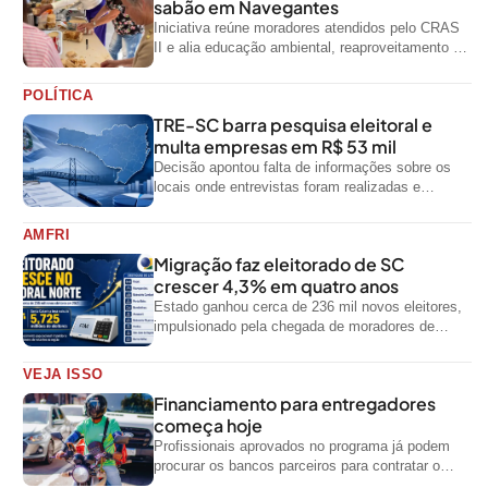
sabão em Navegantes
Iniciativa reúne moradores atendidos pelo CRAS
II e alia educação ambiental, reaproveitamento de
resíduos e geração de renda
POLÍTICA
TRE-SC barra pesquisa eleitoral e
multa empresas em R$ 53 mil
Decisão apontou falta de informações sobre os
locais onde entrevistas foram realizadas e
impediu divulgação do levantamento
AMFRI
Migração faz eleitorado de SC
crescer 4,3% em quatro anos
Estado ganhou cerca de 236 mil novos eleitores,
impulsionado pela chegada de moradores de
outras regiões do país
VEJA ISSO
Financiamento para entregadores
começa hoje
Profissionais aprovados no programa já podem
procurar os bancos parceiros para contratar o
crédito