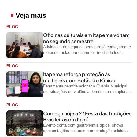
Veja mais
BLOG
Oficinas culturais em Itapema voltam
no segundo semestre
Atividades do segundo semestre já começaram e
oferecem aulas em diferentes modalidades
artísticas para a comunidade
BLOG
Itapema reforça proteção às
mulheres com Botão do Pânico
Ferramenta permite acionar a Guarda Municipal
em situações de violência doméstica e amplia a
rede de proteção às mulheres no...
BLOG
Começa hoje a 2ª Festa das Tradições
Brasileiras em Itajaí
Evento conta com gastronomia típica, shows,
apresentações culturais e arrecadação solidária
de alimentos até domingo