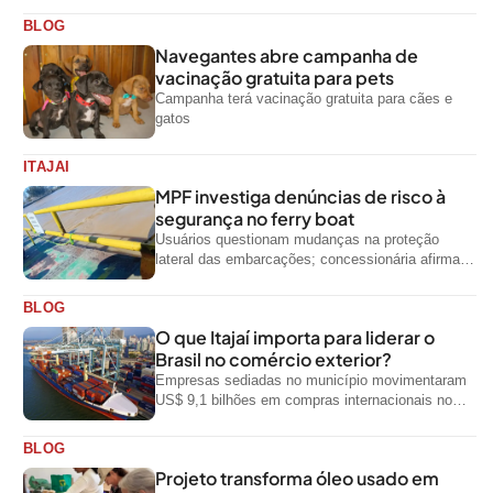
BLOG
Navegantes abre campanha de
vacinação gratuita para pets
Campanha terá vacinação gratuita para cães e
gatos
ITAJAI
MPF investiga denúncias de risco à
segurança no ferry boat
Usuários questionam mudanças na proteção
lateral das embarcações; concessionária afirma
que ainda não foi notificada oficialmente
BLOG
O que Itajaí importa para liderar o
Brasil no comércio exterior?
Empresas sediadas no município movimentaram
US$ 9,1 bilhões em compras internacionais no
primeiro semestre de 2026, segundo dados
oficiais do...
BLOG
Projeto transforma óleo usado em