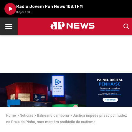
Rádio Jovem Pan News 106.1 FM
Itajaí / SC
Home
>
Notícias
>
Balneario camboriu
>
Justiça impede prisão por nudez
na Praia do Pinho, mas mantém proibição do nudismo