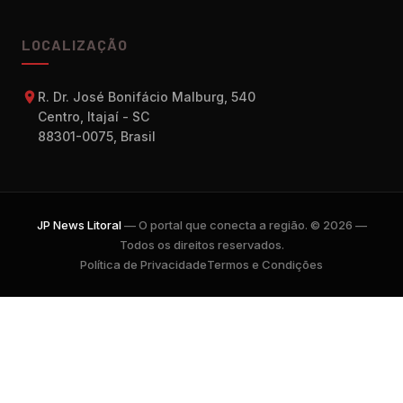
LOCALIZAÇÃO
R. Dr. José Bonifácio Malburg, 540
Centro, Itajaí - SC
88301-0075, Brasil
JP News Litoral
— O portal que conecta a região. © 2026 —
Todos os direitos reservados.
Política de Privacidade
Termos e Condições