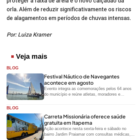
proteger a faixa de areia e o novo calçadão da
orla. Além de reduzir significativamente os riscos
de alagamentos em períodos de chuvas intensas.
Por: Luiza Kramer
Veja mais
BLOG
Festival Náutico de Navegantes
acontece em agosto
Evento integra as comemorações pelos 64 anos
do município e reúne atletas, moradores e
visitantes entre os dias 28 e...
BLOG
Carreta Missionária oferece saúde
gratuita em Itapema
Ação acontece nesta sexta-feira e sábado no
bairro Jardim Praiamar com consultas médicas,
odontológicas e outros serviços gratuitos