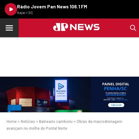
Rádio Jovem Pan News 106.1 FM
Itajaí / SC
Home
>
Notícias
>
Balneario camboriu
>
Obras da macrodrenagem
avançam no molhe do Pontal Norte