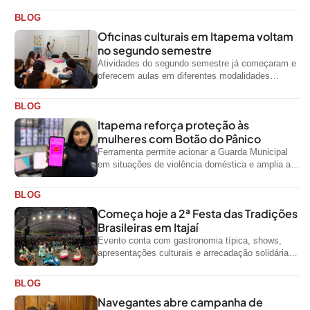
BLOG
Oficinas culturais em Itapema voltam
no segundo semestre
Atividades do segundo semestre já começaram e
oferecem aulas em diferentes modalidades
artísticas para a comunidade
BLOG
Itapema reforça proteção às
mulheres com Botão do Pânico
Ferramenta permite acionar a Guarda Municipal
em situações de violência doméstica e amplia a
rede de proteção às mulheres no...
BLOG
Começa hoje a 2ª Festa das Tradições
Brasileiras em Itajaí
Evento conta com gastronomia típica, shows,
apresentações culturais e arrecadação solidária
de alimentos até domingo
BLOG
Navegantes abre campanha de