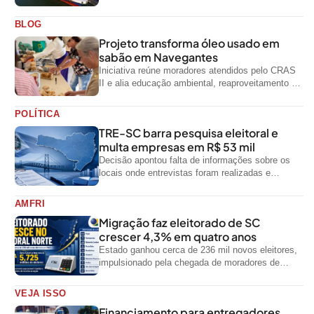
primeiro semestre de 2026, segundo dados
oficiais do...
BLOG
Projeto transforma óleo usado em
sabão em Navegantes
Iniciativa reúne moradores atendidos pelo CRAS
II e alia educação ambiental, reaproveitamento de
resíduos e geração de renda
POLÍTICA
TRE-SC barra pesquisa eleitoral e
multa empresas em R$ 53 mil
Decisão apontou falta de informações sobre os
locais onde entrevistas foram realizadas e
impediu divulgação do levantamento
AMFRI
Migração faz eleitorado de SC
crescer 4,3% em quatro anos
Estado ganhou cerca de 236 mil novos eleitores,
impulsionado pela chegada de moradores de
outras regiões do país
VEJA ISSO
Financiamento para entregadores