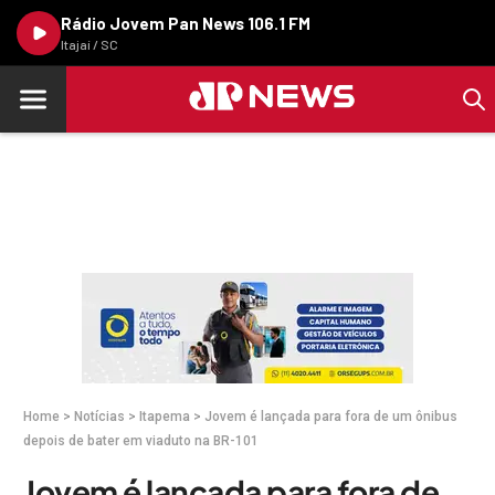
Rádio Jovem Pan News 106.1 FM
Itajaí / SC
Home
>
Notícias
>
Itapema
>
Jovem é lançada para fora de um ônibus
depois de bater em viaduto na BR-101
Jovem é lançada para fora de