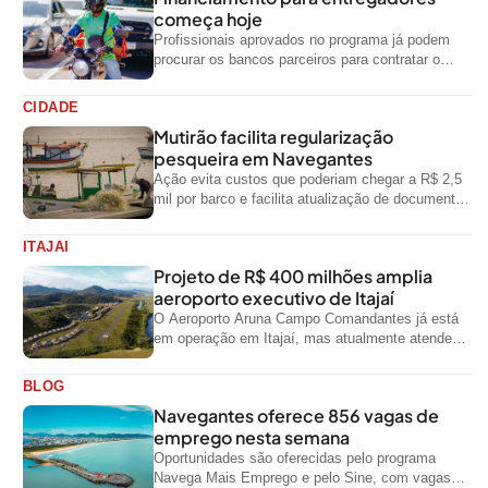
começa hoje
Profissionais aprovados no programa já podem
procurar os bancos parceiros para contratar o
crédito
CIDADE
Mutirão facilita regularização
pesqueira em Navegantes
Ação evita custos que poderiam chegar a R$ 2,5
mil por barco e facilita atualização de documentos
exigidos pelo Governo...
ITAJAI
Projeto de R$ 400 milhões amplia
aeroporto executivo de Itajaí
O Aeroporto Aruna Campo Comandantes já está
em operação em Itajaí, mas atualmente atende
aeronaves menores da aviação executiva. A...
BLOG
Navegantes oferece 856 vagas de
emprego nesta semana
Oportunidades são oferecidas pelo programa
Navega Mais Emprego e pelo Sine, com vagas