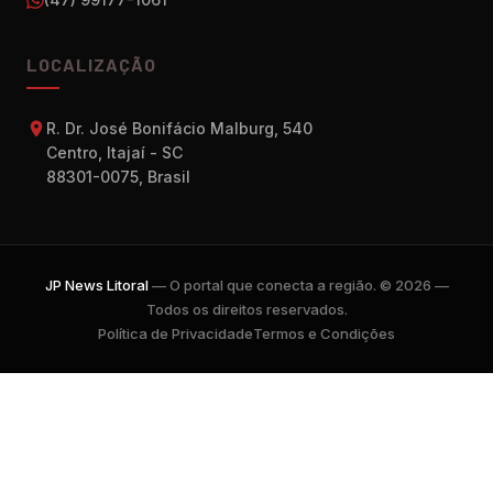
LOCALIZAÇÃO
R. Dr. José Bonifácio Malburg, 540
Centro, Itajaí - SC
88301-0075, Brasil
JP News Litoral
— O portal que conecta a região. © 2026 —
Todos os direitos reservados.
Política de Privacidade
Termos e Condições