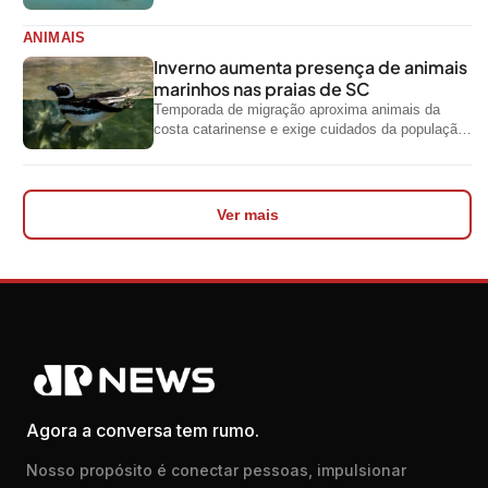
para diferentes níveis de escolaridade e áreas...
ANIMAIS
Inverno aumenta presença de animais
marinhos nas praias de SC
Temporada de migração aproxima animais da
costa catarinense e exige cuidados da população
ao encontrar espécies silvestres nas praias
Ver mais
Agora a conversa tem rumo.
Nosso propósito é conectar pessoas, impulsionar