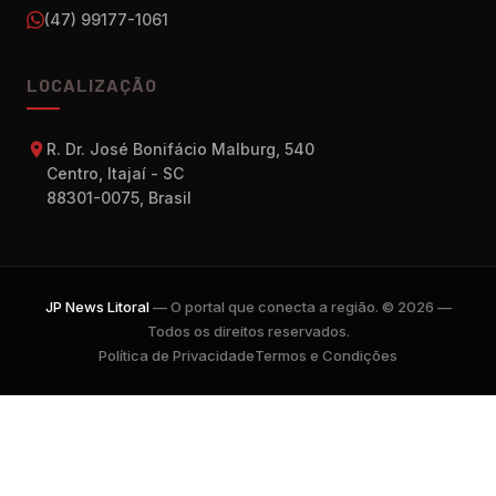
(47) 99177-1061
LOCALIZAÇÃO
R. Dr. José Bonifácio Malburg, 540
Centro, Itajaí - SC
88301-0075, Brasil
JP News Litoral
— O portal que conecta a região. © 2026 —
Todos os direitos reservados.
Política de Privacidade
Termos e Condições