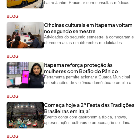
bairro Jardim Praiamar com consultas médicas,
odontológicas e outros serviços gratuitos
BLOG
Oficinas culturais em Itapema voltam
no segundo semestre
Atividades do segundo semestre já começaram e
oferecem aulas em diferentes modalidades
artísticas para a comunidade
BLOG
Itapema reforça proteção às
mulheres com Botão do Pânico
Ferramenta permite acionar a Guarda Municipal
em situações de violência doméstica e amplia a
rede de proteção às mulheres no...
BLOG
Começa hoje a 2ª Festa das Tradições
Brasileiras em Itajaí
Evento conta com gastronomia típica, shows,
apresentações culturais e arrecadação solidária
de alimentos até domingo
BLOG