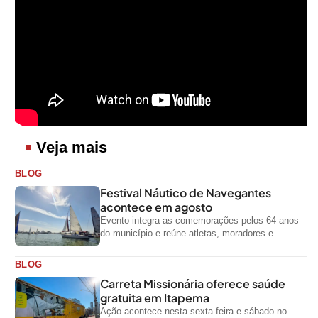
Veja mais
BLOG
Festival Náutico de Navegantes
acontece em agosto
Evento integra as comemorações pelos 64 anos
do município e reúne atletas, moradores e
visitantes entre os dias 28 e...
BLOG
Carreta Missionária oferece saúde
gratuita em Itapema
Ação acontece nesta sexta-feira e sábado no