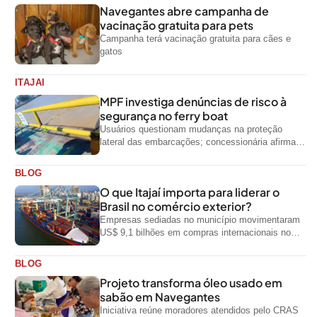
Navegantes abre campanha de
vacinação gratuita para pets
Campanha terá vacinação gratuita para cães e
gatos
ITAJAI
MPF investiga denúncias de risco à
segurança no ferry boat
Usuários questionam mudanças na proteção
lateral das embarcações; concessionária afirma
que ainda não foi notificada oficialmente
BLOG
O que Itajaí importa para liderar o
Brasil no comércio exterior?
Empresas sediadas no município movimentaram
US$ 9,1 bilhões em compras internacionais no
primeiro semestre de 2026, segundo dados
oficiais do...
BLOG
Projeto transforma óleo usado em
sabão em Navegantes
Iniciativa reúne moradores atendidos pelo CRAS