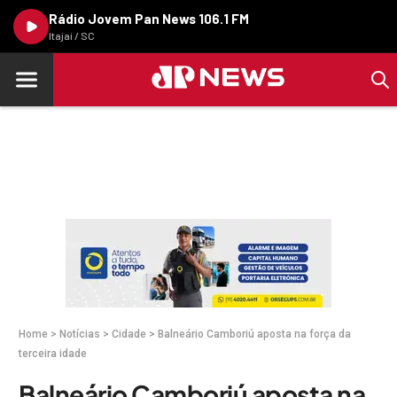
Rádio Jovem Pan News 106.1 FM
Itajaí / SC
Home
>
Notícias
>
Cidade
>
Balneário Camboriú aposta na força da
terceira idade
Balneário Camboriú aposta na