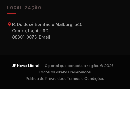
LOCALIZAÇÃO
R. Dr. José Bonifácio Malburg, 540
Centro, Itajaí - SC
88301-0075, Brasil
JP News Litoral
— O portal que conecta a região. © 2026 —
Todos os direitos reservados.
Política de Privacidade
Termos e Condições