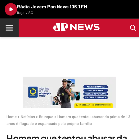
Rádio Jovem Pan News 106.1 FM
Itajaí / SC
Home
>
Notícias
>
Brusque
>
Homem que tentou abusar da prima de 13
anos é flagrado e espancado pela própria família
Homem que tentou abusar da