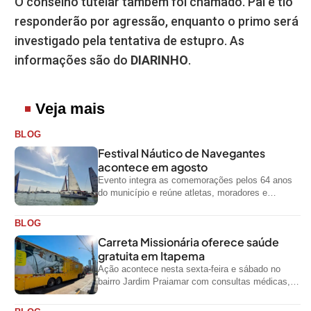
O conselho tutelar também foi chamado. Pai e tio
responderão por agressão, enquanto o primo será
investigado pela tentativa de estupro. As
informações são do
DIARINHO
.
Veja mais
BLOG
Festival Náutico de Navegantes
acontece em agosto
Evento integra as comemorações pelos 64 anos
do município e reúne atletas, moradores e
visitantes entre os dias 28 e...
BLOG
Carreta Missionária oferece saúde
gratuita em Itapema
Ação acontece nesta sexta-feira e sábado no
bairro Jardim Praiamar com consultas médicas,
odontológicas e outros serviços gratuitos