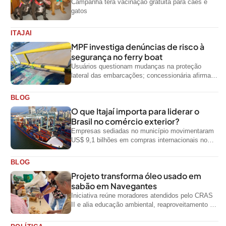
Campanha terá vacinação gratuita para cães e
gatos
ITAJAI
MPF investiga denúncias de risco à
segurança no ferry boat
Usuários questionam mudanças na proteção
lateral das embarcações; concessionária afirma
que ainda não foi notificada oficialmente
BLOG
O que Itajaí importa para liderar o
Brasil no comércio exterior?
Empresas sediadas no município movimentaram
US$ 9,1 bilhões em compras internacionais no
primeiro semestre de 2026, segundo dados
oficiais do...
BLOG
Projeto transforma óleo usado em
sabão em Navegantes
Iniciativa reúne moradores atendidos pelo CRAS
II e alia educação ambiental, reaproveitamento de
resíduos e geração de renda