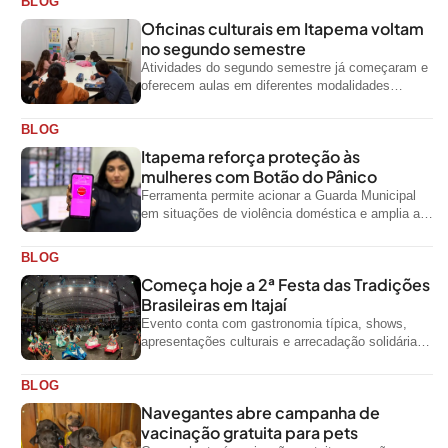
BLOG
Oficinas culturais em Itapema voltam
no segundo semestre
Atividades do segundo semestre já começaram e
oferecem aulas em diferentes modalidades
artísticas para a comunidade
BLOG
Itapema reforça proteção às
mulheres com Botão do Pânico
Ferramenta permite acionar a Guarda Municipal
em situações de violência doméstica e amplia a
rede de proteção às mulheres no...
BLOG
Começa hoje a 2ª Festa das Tradições
Brasileiras em Itajaí
Evento conta com gastronomia típica, shows,
apresentações culturais e arrecadação solidária
de alimentos até domingo
BLOG
Navegantes abre campanha de
vacinação gratuita para pets