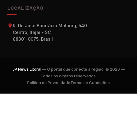
LOCALIZAÇÃO
R. Dr. José Bonifácio Malburg, 540
Centro, Itajaí - SC
88301-0075, Brasil
JP News Litoral
— O portal que conecta a região. © 2026 —
Todos os direitos reservados.
Política de Privacidade
Termos e Condições