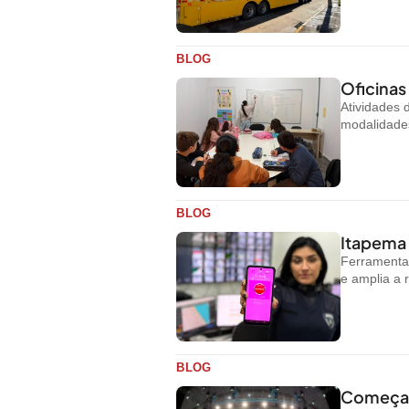
BLOG
Oficinas
Atividades
modalidades
BLOG
Itapema 
Ferramenta 
e amplia a 
BLOG
Começa h