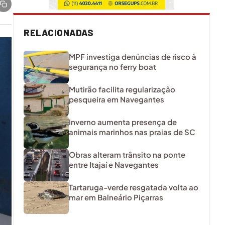
RELACIONADAS
MPF investiga denúncias de risco à
segurança no ferry boat
Mutirão facilita regularização
pesqueira em Navegantes
Inverno aumenta presença de
animais marinhos nas praias de SC
Obras alteram trânsito na ponte
entre Itajaí e Navegantes
Tartaruga-verde resgatada volta ao
mar em Balneário Piçarras