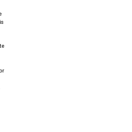
e
is
te
or
,