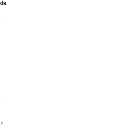
 da
s
as