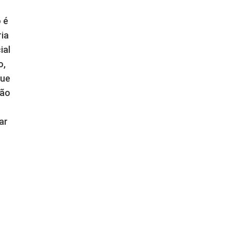
 é
ria
ial
o,
que
não
ar