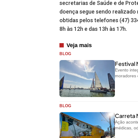
secretarias de Saúde e de Pro
doença segue sendo realizado 
obtidas pelos telefones (47) 33
8h às 12h e das 13h às 17h.
Veja mais
BLOG
Festival
Evento inte
moradores e 
BLOG
Carreta 
Ação aconte
médicas, od