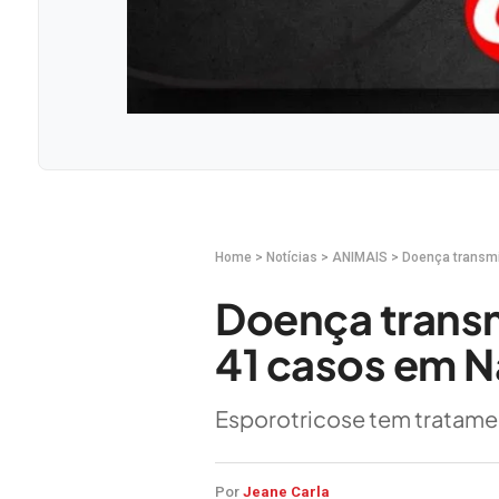
Home
>
Notícias
>
ANIMAIS
>
Doença transmi
Doença transm
41 casos em 
Esporotricose tem tratame
Por
Jeane Carla