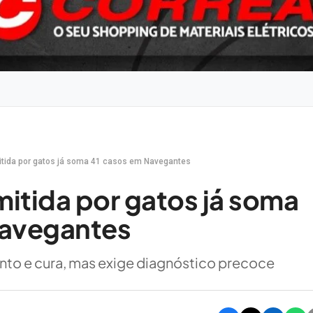
tida por gatos já soma 41 casos em Navegantes
itida por gatos já soma
Navegantes
nto e cura, mas exige diagnóstico precoce