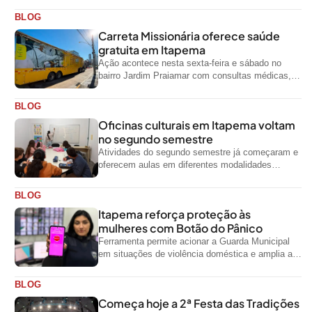
BLOG
Carreta Missionária oferece saúde
gratuita em Itapema
Ação acontece nesta sexta-feira e sábado no
bairro Jardim Praiamar com consultas médicas,
odontológicas e outros serviços gratuitos
BLOG
Oficinas culturais em Itapema voltam
no segundo semestre
Atividades do segundo semestre já começaram e
oferecem aulas em diferentes modalidades
artísticas para a comunidade
BLOG
Itapema reforça proteção às
mulheres com Botão do Pânico
Ferramenta permite acionar a Guarda Municipal
em situações de violência doméstica e amplia a
rede de proteção às mulheres no...
BLOG
Começa hoje a 2ª Festa das Tradições