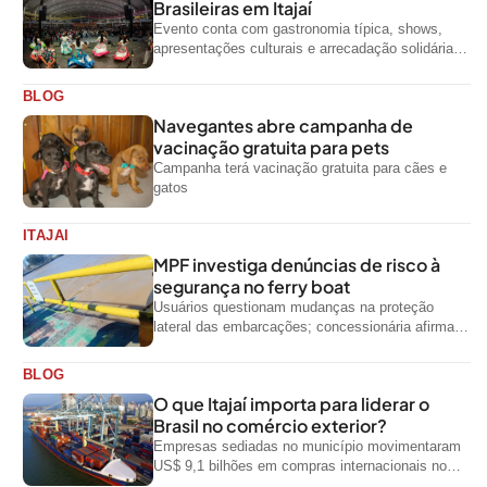
Brasileiras em Itajaí
Evento conta com gastronomia típica, shows,
apresentações culturais e arrecadação solidária
de alimentos até domingo
BLOG
Navegantes abre campanha de
vacinação gratuita para pets
Campanha terá vacinação gratuita para cães e
gatos
ITAJAI
MPF investiga denúncias de risco à
segurança no ferry boat
Usuários questionam mudanças na proteção
lateral das embarcações; concessionária afirma
que ainda não foi notificada oficialmente
BLOG
O que Itajaí importa para liderar o
Brasil no comércio exterior?
Empresas sediadas no município movimentaram
US$ 9,1 bilhões em compras internacionais no
primeiro semestre de 2026, segundo dados