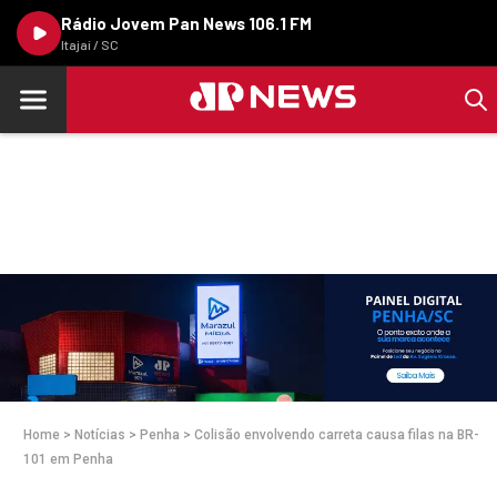
Rádio Jovem Pan News 106.1 FM
Itajaí / SC
Home
>
Notícias
>
Penha
>
Colisão envolvendo carreta causa filas na BR-
101 em Penha