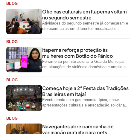
BLOG
Oficinas culturais em Itapema voltam
no segundo semestre
Atividades do segundo semestre já começaram e
oferecem aulas em diferentes modalidades
artísticas para a comunidade
BLOG
Itapema reforça proteção às
mulheres com Botão do Pânico
Ferramenta permite acionar a Guarda Municipal
em situações de violência doméstica e amplia a
rede de proteção às mulheres no...
BLOG
Começa hoje a 2ª Festa das Tradições
Brasileiras em Itajaí
Evento conta com gastronomia típica, shows,
apresentações culturais e arrecadação solidária
de alimentos até domingo
BLOG
Navegantes abre campanha de
vacinação gratuita para pets