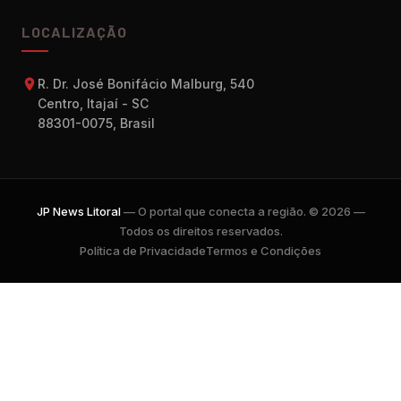
LOCALIZAÇÃO
R. Dr. José Bonifácio Malburg, 540
Centro, Itajaí - SC
88301-0075, Brasil
JP News Litoral
— O portal que conecta a região. © 2026 —
Todos os direitos reservados.
Política de Privacidade
Termos e Condições