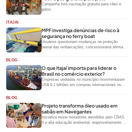
Campanha terá vacinação gratuita para cães e
gatos
ITAJAI
MPF investiga denúncias de risco à
segurança no ferry boat
Usuários questionam mudanças na proteção
lateral das embarcações; concessionária afirma
que ainda não foi notificada oficialmente
BLOG
O que Itajaí importa para liderar o
Brasil no comércio exterior?
Empresas sediadas no município movimentaram
US$ 9,1 bilhões em compras internacionais no
primeiro semestre de 2026, segundo dados
oficiais do...
BLOG
Projeto transforma óleo usado em
sabão em Navegantes
Iniciativa reúne moradores atendidos pelo CRAS
II e alia educação ambiental, reaproveitamento de
resíduos e geração de renda