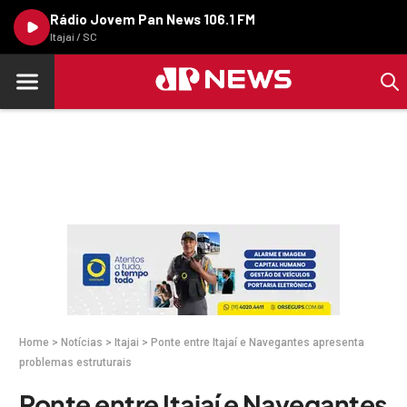
Rádio Jovem Pan News 106.1 FM
Itajaí / SC
Home
>
Notícias
>
Itajai
>
Ponte entre Itajaí e Navegantes apresenta
problemas estruturais
Ponte entre Itajaí e Navegantes