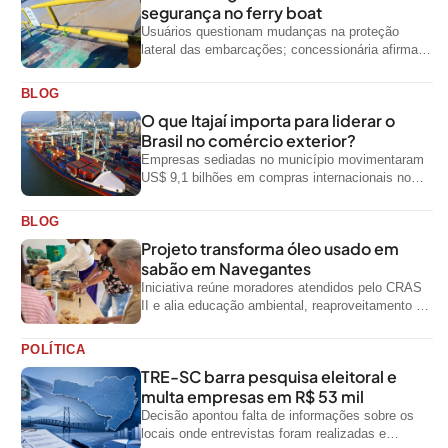
segurança no ferry boat
Usuários questionam mudanças na proteção
lateral das embarcações; concessionária afirma
que ainda não foi notificada oficialmente
BLOG
O que Itajaí importa para liderar o
Brasil no comércio exterior?
Empresas sediadas no município movimentaram
US$ 9,1 bilhões em compras internacionais no
primeiro semestre de 2026, segundo dados
oficiais do...
BLOG
Projeto transforma óleo usado em
sabão em Navegantes
Iniciativa reúne moradores atendidos pelo CRAS
II e alia educação ambiental, reaproveitamento de
resíduos e geração de renda
POLÍTICA
TRE-SC barra pesquisa eleitoral e
multa empresas em R$ 53 mil
Decisão apontou falta de informações sobre os
locais onde entrevistas foram realizadas e