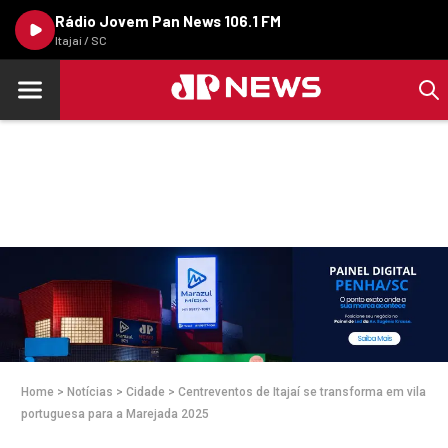
Rádio Jovem Pan News 106.1 FM
Itajaí / SC
Home
>
Notícias
>
Cidade
>
Centreventos de Itajaí se transforma em vila
portuguesa para a Marejada 2025