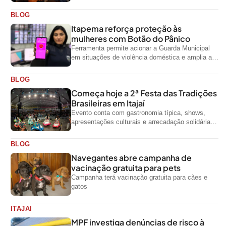
artísticas para a comunidade
BLOG
Itapema reforça proteção às
mulheres com Botão do Pânico
Ferramenta permite acionar a Guarda Municipal
em situações de violência doméstica e amplia a
rede de proteção às mulheres no...
BLOG
Começa hoje a 2ª Festa das Tradições
Brasileiras em Itajaí
Evento conta com gastronomia típica, shows,
apresentações culturais e arrecadação solidária
de alimentos até domingo
BLOG
Navegantes abre campanha de
vacinação gratuita para pets
Campanha terá vacinação gratuita para cães e
gatos
ITAJAI
MPF investiga denúncias de risco à