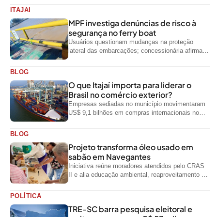
ITAJAI
MPF investiga denúncias de risco à
segurança no ferry boat
Usuários questionam mudanças na proteção
lateral das embarcações; concessionária afirma
que ainda não foi notificada oficialmente
BLOG
O que Itajaí importa para liderar o
Brasil no comércio exterior?
Empresas sediadas no município movimentaram
US$ 9,1 bilhões em compras internacionais no
primeiro semestre de 2026, segundo dados
oficiais do...
BLOG
Projeto transforma óleo usado em
sabão em Navegantes
Iniciativa reúne moradores atendidos pelo CRAS
II e alia educação ambiental, reaproveitamento de
resíduos e geração de renda
POLÍTICA
TRE-SC barra pesquisa eleitoral e