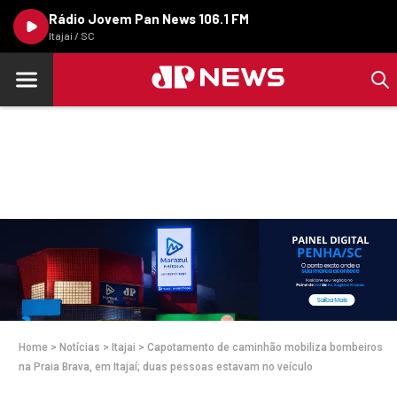
Rádio Jovem Pan News 106.1 FM
Itajaí / SC
Home
>
Notícias
>
Itajai
>
Capotamento de caminhão mobiliza bombeiros
na Praia Brava, em Itajaí; duas pessoas estavam no veículo