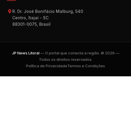
R. Dr. José Bonifácio Malburg, 540
Centro, Itajaí - SC
88301-0075, Brasil
JP News Litoral
— O portal que conecta a região. © 2026 —
Todos os direitos reservados.
Política de Privacidade
Termos e Condições