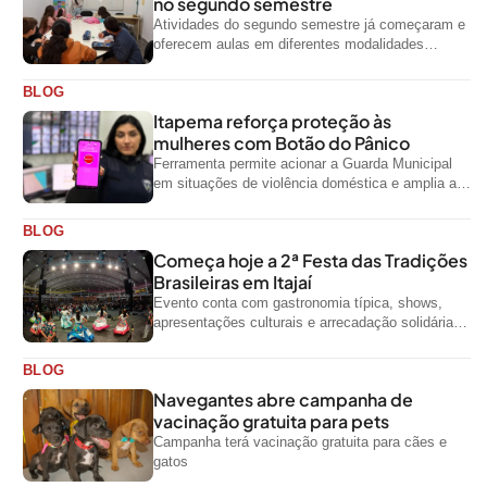
no segundo semestre
Atividades do segundo semestre já começaram e
oferecem aulas em diferentes modalidades
artísticas para a comunidade
BLOG
Itapema reforça proteção às
mulheres com Botão do Pânico
Ferramenta permite acionar a Guarda Municipal
em situações de violência doméstica e amplia a
rede de proteção às mulheres no...
BLOG
Começa hoje a 2ª Festa das Tradições
Brasileiras em Itajaí
Evento conta com gastronomia típica, shows,
apresentações culturais e arrecadação solidária
de alimentos até domingo
BLOG
Navegantes abre campanha de
vacinação gratuita para pets
Campanha terá vacinação gratuita para cães e
gatos