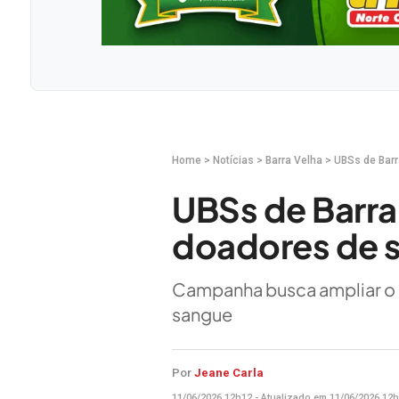
Home
>
Notícias
>
Barra Velha
>
UBSs de Bar
UBSs de Barra
doadores de 
Campanha busca ampliar o n
sangue
Por
Jeane Carla
11/06/2026 12h12 - Atualizado em 11/06/2026 12