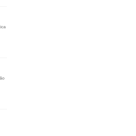
ica
ção