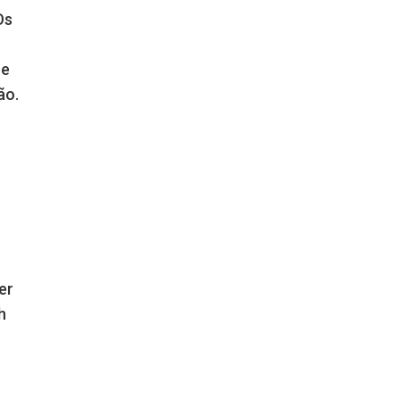
Os
ue
ão.
er
h