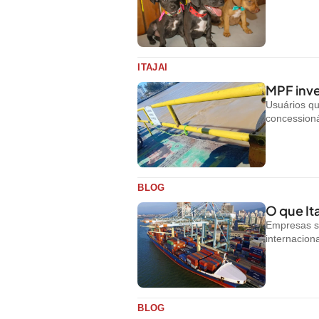
ITAJAI
MPF inve
Usuários q
concessioná
BLOG
O que Ita
Empresas s
internacion
BLOG