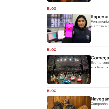
BLOG
Itapema 
Ferramenta 
e amplia a 
BLOG
Começa h
Evento cont
solidária d
BLOG
Navegant
Campanha te