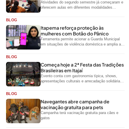
Atividades do segundo semestre já começaram e
oferecem aulas em diferentes modalidades
artísticas para a comunidade
BLOG
Itapema reforça proteção às
mulheres com Botão do Pânico
Ferramenta permite acionar a Guarda Municipal
em situações de violência doméstica e amplia a
rede de proteção às mulheres no...
BLOG
Começa hoje a 2ª Festa das Tradições
Brasileiras em Itajaí
Evento conta com gastronomia típica, shows,
apresentações culturais e arrecadação solidária
de alimentos até domingo
BLOG
Navegantes abre campanha de
vacinação gratuita para pets
Campanha terá vacinação gratuita para cães e
gatos