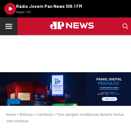
Rádio Jovem Pan News 106.1 FM
Itajaí / SC
Home
>
Notícias
>
Camboriú
>
Tiros atingem residências durante festas
com crianças