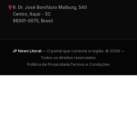
R. Dr. José Bonifácio Malburg, 540
Centro, Itajaí - SC
88301-0075, Brasil
JP News Litoral
— O portal que conecta a região. © 2026 —
Todos os direitos reservados.
Política de Privacidade
Termos e Condições