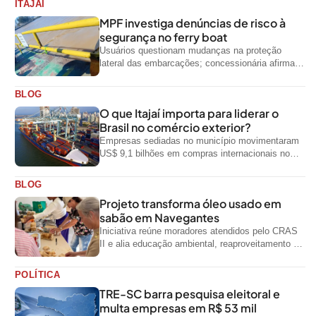
ITAJAI
MPF investiga denúncias de risco à
segurança no ferry boat
Usuários questionam mudanças na proteção
lateral das embarcações; concessionária afirma
que ainda não foi notificada oficialmente
BLOG
O que Itajaí importa para liderar o
Brasil no comércio exterior?
Empresas sediadas no município movimentaram
US$ 9,1 bilhões em compras internacionais no
primeiro semestre de 2026, segundo dados
oficiais do...
BLOG
Projeto transforma óleo usado em
sabão em Navegantes
Iniciativa reúne moradores atendidos pelo CRAS
II e alia educação ambiental, reaproveitamento de
resíduos e geração de renda
POLÍTICA
TRE-SC barra pesquisa eleitoral e
multa empresas em R$ 53 mil