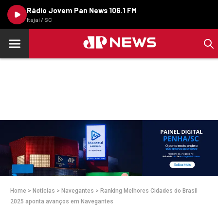
Rádio Jovem Pan News 106.1 FM
Itajaí / SC
Home
>
Notícias
>
Navegantes
>
Ranking Melhores Cidades do Brasil
2025 aponta avanços em Navegantes