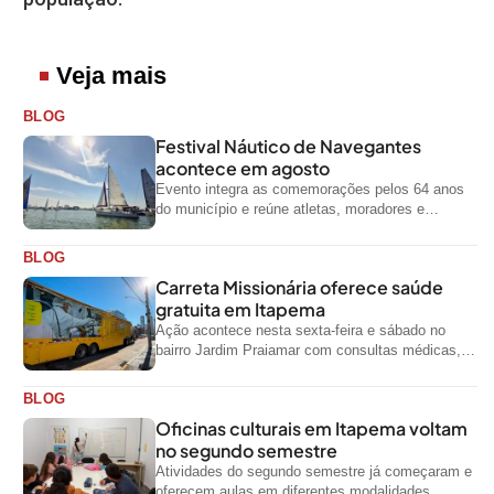
Veja mais
BLOG
Festival Náutico de Navegantes
acontece em agosto
Evento integra as comemorações pelos 64 anos
do município e reúne atletas, moradores e
visitantes entre os dias 28 e...
BLOG
Carreta Missionária oferece saúde
gratuita em Itapema
Ação acontece nesta sexta-feira e sábado no
bairro Jardim Praiamar com consultas médicas,
odontológicas e outros serviços gratuitos
BLOG
Oficinas culturais em Itapema voltam
no segundo semestre
Atividades do segundo semestre já começaram e
oferecem aulas em diferentes modalidades