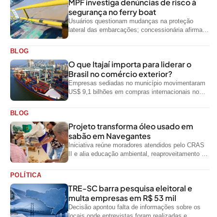
MPF investiga denúncias de risco à
segurança no ferry boat
Usuários questionam mudanças na proteção
lateral das embarcações; concessionária afirma
que ainda não foi notificada oficialmente
BLOG
O que Itajaí importa para liderar o
Brasil no comércio exterior?
Empresas sediadas no município movimentaram
US$ 9,1 bilhões em compras internacionais no
primeiro semestre de 2026, segundo dados
oficiais do...
BLOG
Projeto transforma óleo usado em
sabão em Navegantes
Iniciativa reúne moradores atendidos pelo CRAS
II e alia educação ambiental, reaproveitamento de
resíduos e geração de renda
POLÍTICA
TRE-SC barra pesquisa eleitoral e
multa empresas em R$ 53 mil
Decisão apontou falta de informações sobre os
locais onde entrevistas foram realizadas e