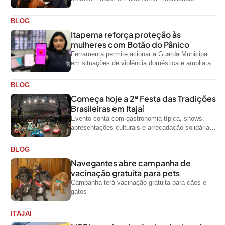
artísticas para a comunidade
BLOG
Itapema reforça proteção às
mulheres com Botão do Pânico
Ferramenta permite acionar a Guarda Municipal
em situações de violência doméstica e amplia a
rede de proteção às mulheres no...
BLOG
Começa hoje a 2ª Festa das Tradições
Brasileiras em Itajaí
Evento conta com gastronomia típica, shows,
apresentações culturais e arrecadação solidária
de alimentos até domingo
BLOG
Navegantes abre campanha de
vacinação gratuita para pets
Campanha terá vacinação gratuita para cães e
gatos
ITAJAI