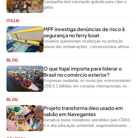
Campanha terá vacinação gratuita para cães e
gatos
ITAJAI
MPF investiga denúncias de risco à
segurança no ferry boat
Usuários questionam mudanças na proteção
lateral das embarcações; concessionária afirma
que ainda não foi notificada oficialmente
BLOG
O que Itajaí importa para liderar o
Brasil no comércio exterior?
Empresas sediadas no município movimentaram
US$ 9,1 bilhões em compras internacionais no
primeiro semestre de 2026, segundo dados
oficiais do...
BLOG
Projeto transforma óleo usado em
sabão em Navegantes
Iniciativa reúne moradores atendidos pelo CRAS
II e alia educação ambiental, reaproveitamento de
resíduos e geração de renda