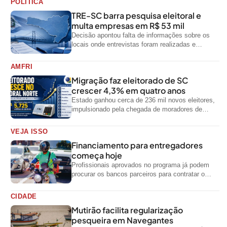
POLÍTICA
TRE-SC barra pesquisa eleitoral e
multa empresas em R$ 53 mil
Decisão apontou falta de informações sobre os
locais onde entrevistas foram realizadas e
impediu divulgação do levantamento
AMFRI
Migração faz eleitorado de SC
crescer 4,3% em quatro anos
Estado ganhou cerca de 236 mil novos eleitores,
impulsionado pela chegada de moradores de
outras regiões do país
VEJA ISSO
Financiamento para entregadores
começa hoje
Profissionais aprovados no programa já podem
procurar os bancos parceiros para contratar o
crédito
CIDADE
Mutirão facilita regularização
pesqueira em Navegantes