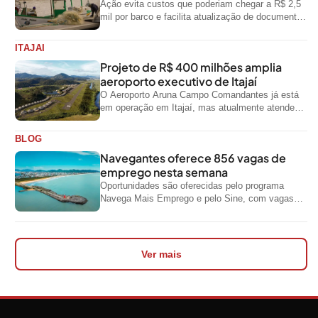
Ação evita custos que poderiam chegar a R$ 2,5
mil por barco e facilita atualização de documentos
exigidos pelo Governo...
ITAJAI
Projeto de R$ 400 milhões amplia
aeroporto executivo de Itajaí
O Aeroporto Aruna Campo Comandantes já está
em operação em Itajaí, mas atualmente atende
aeronaves menores da aviação executiva. A...
BLOG
Navegantes oferece 856 vagas de
emprego nesta semana
Oportunidades são oferecidas pelo programa
Navega Mais Emprego e pelo Sine, com vagas
para diferentes níveis de escolaridade e áreas...
Ver mais