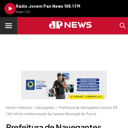
Rádio Jovem Pan News 106.1 FM
Itajaí / SC
Home
>
Notícias
>
Navegantes
>
Prefeitura de Navegantes investe R$
100 mil na modernização da Carrera Municipal de Pesca
Prefeitura de Navegantes