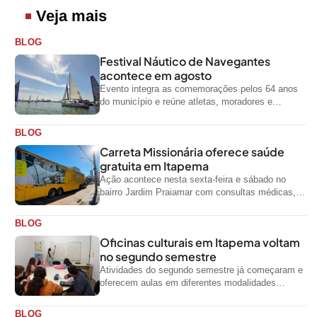
Veja mais
BLOG
Festival Náutico de Navegantes
acontece em agosto
Evento integra as comemorações pelos 64 anos
do município e reúne atletas, moradores e
visitantes entre os dias 28 e...
BLOG
Carreta Missionária oferece saúde
gratuita em Itapema
Ação acontece nesta sexta-feira e sábado no
bairro Jardim Praiamar com consultas médicas,
odontológicas e outros serviços gratuitos
BLOG
Oficinas culturais em Itapema voltam
no segundo semestre
Atividades do segundo semestre já começaram e
oferecem aulas em diferentes modalidades
artísticas para a comunidade
BLOG