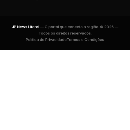
JP News Litoral
— O portal que conecta a região. © 2026 —
Todos os direitos reservados.
Política de Privacidade
Termos e Condições