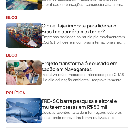
lateral das embarcações; concessionária afirma
que ainda não foi notificada oficialmente
BLOG
O que Itajaí importa para liderar o
Brasil no comércio exterior?
Empresas sediadas no município movimentaram
US$ 9,1 bilhões em compras internacionais no
primeiro semestre de 2026, segundo dados
oficiais do...
BLOG
Projeto transforma óleo usado em
sabão em Navegantes
Iniciativa reúne moradores atendidos pelo CRAS
II e alia educação ambiental, reaproveitamento de
resíduos e geração de renda
POLÍTICA
TRE-SC barra pesquisa eleitoral e
multa empresas em R$ 53 mil
Decisão apontou falta de informações sobre os
locais onde entrevistas foram realizadas e
impediu divulgação do levantamento