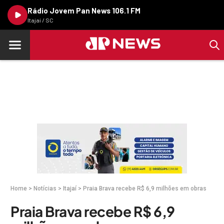
Rádio Jovem Pan News 106.1 FM
Itajaí / SC
Home
>
Notícias
>
Itajaí
>
Praia Brava recebe R$ 6,9 milhões em obras
Praia Brava recebe R$ 6,9