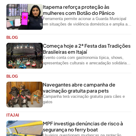
Itapema reforça proteção às
mulheres com Botão do Pânico
Ferramenta permite acionar a Guarda Municipal
em situações de violência doméstica e amplia a
rede de proteção às mulheres no...
BLOG
Começa hoje a 2ª Festa das Tradições
Brasileiras em Itajaí
Evento conta com gastronomia típica, shows,
apresentações culturais e arrecadação solidária
de alimentos até domingo
BLOG
Navegantes abre campanha de
vacinação gratuita para pets
Campanha terá vacinação gratuita para cães e
gatos
ITAJAI
MPF investiga denúncias de risco à
segurança no ferry boat
Usuários questionam mudanças na proteção