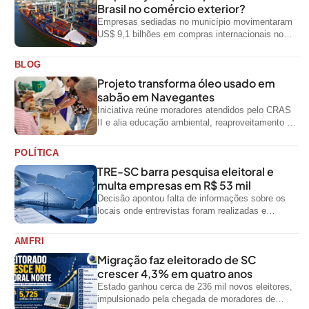
Brasil no comércio exterior?
Empresas sediadas no município movimentaram
US$ 9,1 bilhões em compras internacionais no
primeiro semestre de 2026, segundo dados
oficiais do...
BLOG
Projeto transforma óleo usado em
sabão em Navegantes
Iniciativa reúne moradores atendidos pelo CRAS
II e alia educação ambiental, reaproveitamento de
resíduos e geração de renda
POLÍTICA
TRE-SC barra pesquisa eleitoral e
multa empresas em R$ 53 mil
Decisão apontou falta de informações sobre os
locais onde entrevistas foram realizadas e
impediu divulgação do levantamento
AMFRI
Migração faz eleitorado de SC
crescer 4,3% em quatro anos
Estado ganhou cerca de 236 mil novos eleitores,
impulsionado pela chegada de moradores de