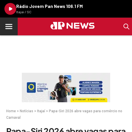
Rádio Jovem Pan News 106.1 FM
Itajaí / SC
Home
>
Notícias
>
Itajaí
>
Papa-Siri 2026 abre vagas para comércio no
Carnaval
Papa-Siri 2026 abre vagas para