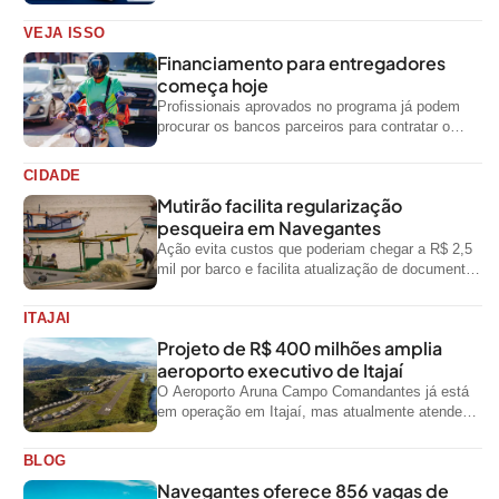
outras regiões do país
VEJA ISSO
Financiamento para entregadores
começa hoje
Profissionais aprovados no programa já podem
procurar os bancos parceiros para contratar o
crédito
CIDADE
Mutirão facilita regularização
pesqueira em Navegantes
Ação evita custos que poderiam chegar a R$ 2,5
mil por barco e facilita atualização de documentos
exigidos pelo Governo...
ITAJAI
Projeto de R$ 400 milhões amplia
aeroporto executivo de Itajaí
O Aeroporto Aruna Campo Comandantes já está
em operação em Itajaí, mas atualmente atende
aeronaves menores da aviação executiva. A...
BLOG
Navegantes oferece 856 vagas de