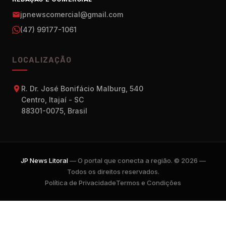
jpnewscomercial@gmail.com
(47) 99177-1061
LOCALIZAÇÃO
R. Dr. José Bonifácio Malburg, 540
Centro, Itajaí - SC
88301-0075, Brasil
JP News Litoral
— O portal que conecta a região. © 2026 —
Todos os direitos reservados.
Política de Privacidade
Termos e Condições