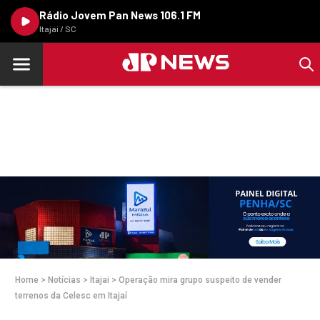
Rádio Jovem Pan News 106.1 FM
Itajaí / SC
Home
>
Notícias
>
Itajai
>
Operação mira grupo suspeito de vender
terrenos da Celesc em Itajaí