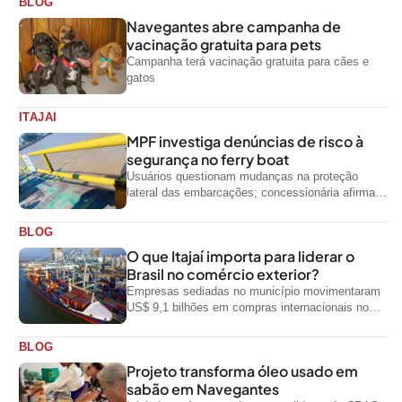
BLOG
Navegantes abre campanha de
vacinação gratuita para pets
Campanha terá vacinação gratuita para cães e
gatos
ITAJAI
MPF investiga denúncias de risco à
segurança no ferry boat
Usuários questionam mudanças na proteção
lateral das embarcações; concessionária afirma
que ainda não foi notificada oficialmente
BLOG
O que Itajaí importa para liderar o
Brasil no comércio exterior?
Empresas sediadas no município movimentaram
US$ 9,1 bilhões em compras internacionais no
primeiro semestre de 2026, segundo dados
oficiais do...
BLOG
Projeto transforma óleo usado em
sabão em Navegantes