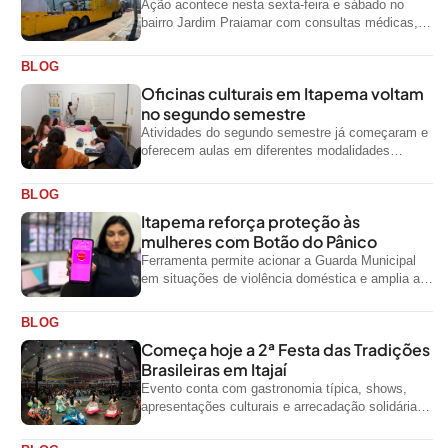
Ação acontece nesta sexta-feira e sábado no
bairro Jardim Praiamar com consultas médicas,
odontológicas e outros serviços gratuitos
BLOG
Oficinas culturais em Itapema voltam
no segundo semestre
Atividades do segundo semestre já começaram e
oferecem aulas em diferentes modalidades
artísticas para a comunidade
BLOG
Itapema reforça proteção às
mulheres com Botão do Pânico
Ferramenta permite acionar a Guarda Municipal
em situações de violência doméstica e amplia a
rede de proteção às mulheres no...
BLOG
Começa hoje a 2ª Festa das Tradições
Brasileiras em Itajaí
Evento conta com gastronomia típica, shows,
apresentações culturais e arrecadação solidária
de alimentos até domingo