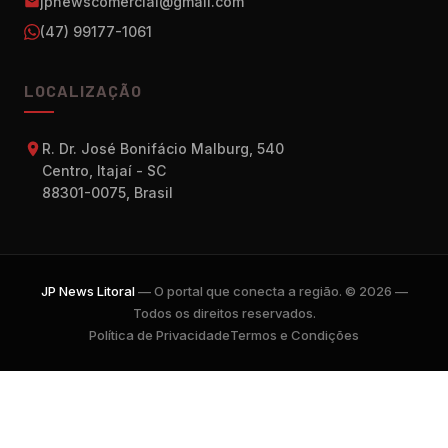
jpnewscomercial@gmail.com
(47) 99177-1061
LOCALIZAÇÃO
R. Dr. José Bonifácio Malburg, 540
Centro, Itajaí - SC
88301-0075, Brasil
JP News Litoral
— O portal que conecta a região. © 2026 —
Todos os direitos reservados.
Política de Privacidade
Termos e Condições