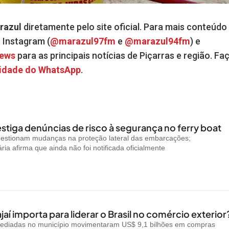
razul
diretamente pelo site oficial. Para mais conteúdo
o Instagram (
@marazul97fm
e
@marazul94fm
) e
News
para as principais notícias de Piçarras e região. Fa
idade do WhatsApp
.
stiga denúncias de risco à segurança no ferry boat
uestionam mudanças na proteção lateral das embarcações;
ria afirma que ainda não foi notificada oficialmente
jaí importa para liderar o Brasil no comércio exterior
ediadas no município movimentaram US$ 9,1 bilhões em compras