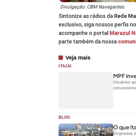
Divulgação: CBM Navegantes.
Sintonize as rádios da
Rede Ma
exclusivo, siga nossos perfis n
acompanhe o portal
Marazul 
parte também da nossa
comun
Veja mais
ITAJAI
MPF inve
Usuários q
concessioná
BLOG
O que Ita
Empresas s