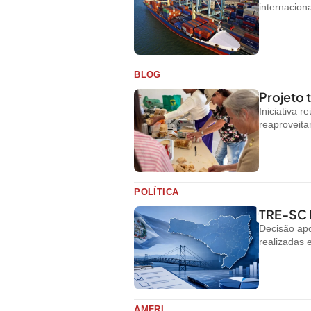
internacion
BLOG
Projeto
Iniciativa 
reaproveit
POLÍTICA
TRE-SC b
Decisão apo
realizadas 
AMFRI