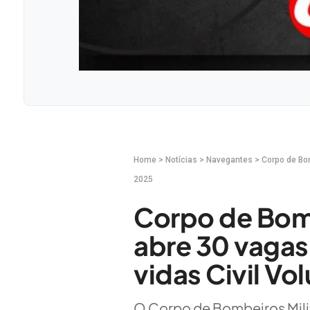
Home
>
Notícias
>
Navegantes
>
Corpo de Bo
2025
Corpo de Bom
abre 30 vagas
vidas Civil Vo
O Corpo de Bombeiros Mili