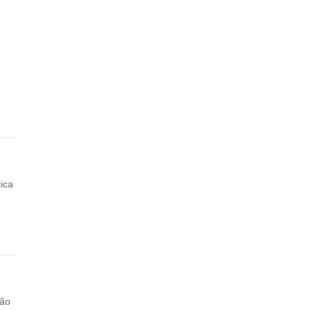
ica
ção