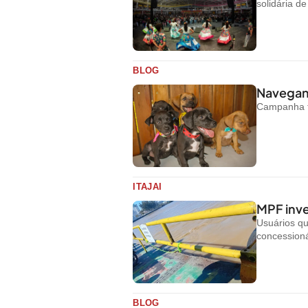
solidária d
BLOG
Navegant
Campanha te
ITAJAI
MPF inve
Usuários q
concessioná
BLOG