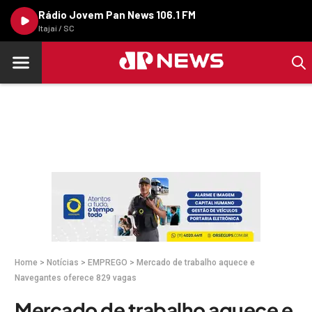
Rádio Jovem Pan News 106.1 FM
Itajaí / SC
Home
>
Notícias
>
EMPREGO
>
Mercado de trabalho aquece e
Navegantes oferece 829 vagas
Mercado de trabalho aquece e