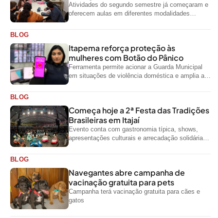
Atividades do segundo semestre já começaram e
oferecem aulas em diferentes modalidades
artísticas para a comunidade
BLOG
Itapema reforça proteção às
mulheres com Botão do Pânico
Ferramenta permite acionar a Guarda Municipal
em situações de violência doméstica e amplia a
rede de proteção às mulheres no...
BLOG
Começa hoje a 2ª Festa das Tradições
Brasileiras em Itajaí
Evento conta com gastronomia típica, shows,
apresentações culturais e arrecadação solidária
de alimentos até domingo
BLOG
Navegantes abre campanha de
vacinação gratuita para pets
Campanha terá vacinação gratuita para cães e
gatos