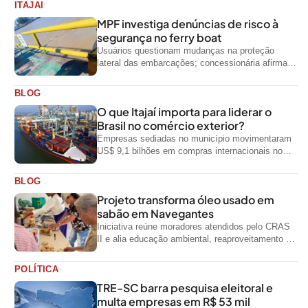
ITAJAI
MPF investiga denúncias de risco à
segurança no ferry boat
Usuários questionam mudanças na proteção
lateral das embarcações; concessionária afirma
que ainda não foi notificada oficialmente
BLOG
O que Itajaí importa para liderar o
Brasil no comércio exterior?
Empresas sediadas no município movimentaram
US$ 9,1 bilhões em compras internacionais no
primeiro semestre de 2026, segundo dados
oficiais do...
BLOG
Projeto transforma óleo usado em
sabão em Navegantes
Iniciativa reúne moradores atendidos pelo CRAS
II e alia educação ambiental, reaproveitamento de
resíduos e geração de renda
POLÍTICA
TRE-SC barra pesquisa eleitoral e
multa empresas em R$ 53 mil