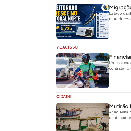
Migração
Estado ganh
moradores d
VEJA ISSO
Financi
Profissiona
contratar o 
CIDADE
Mutirão 
Ação evita 
de document