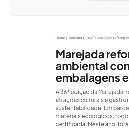
Home
>
Notícias
>
Itajaí
>
Marejada reforça 
Marejada ref
ambiental com
embalagens e
A 36ª edição da Marejada, r
atrações culturais e gast
sustentabilidade. Em parceri
materiais ecológicos, tod
certificada. Neste ano, for