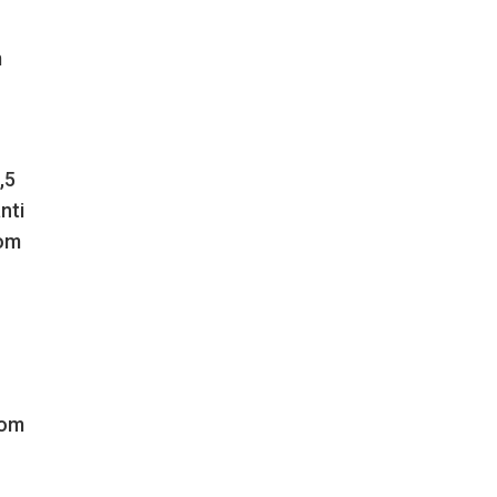
m
,5
nti
com
com