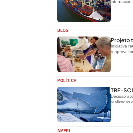
internacion
BLOG
Projeto
Iniciativa 
reaproveit
POLÍTICA
TRE-SC b
Decisão apo
realizadas 
AMFRI