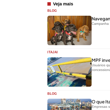
Veja mais
BLOG
Navegant
Campanha te
ITAJAI
MPF inve
Usuários q
concessioná
BLOG
O que Ita
Empresas s