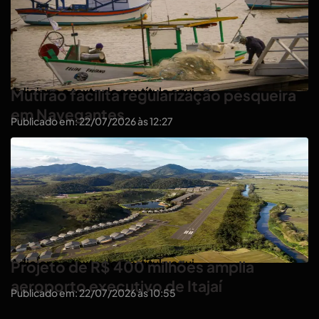
Adicione o texto do seu título aqui
Mutirão facilita regularização pesqueira
em Navegantes
Publicado em: 22/07/2026 às 12:27
Adicione o texto do seu título aqui
Projeto de R$ 400 milhões amplia
aeroporto executivo de Itajaí
Publicado em: 22/07/2026 às 10:55