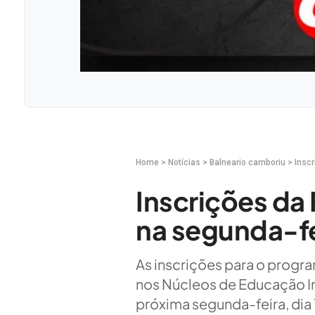
Home
>
Notícias
>
Balneario camboriu
>
Insc
Inscrições da
na segunda-fe
As inscrições para o progra
nos Núcleos de Educação Inf
próxima segunda-feira, dia 