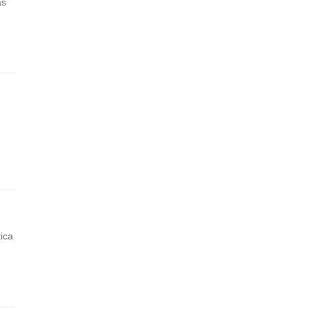
as
ica