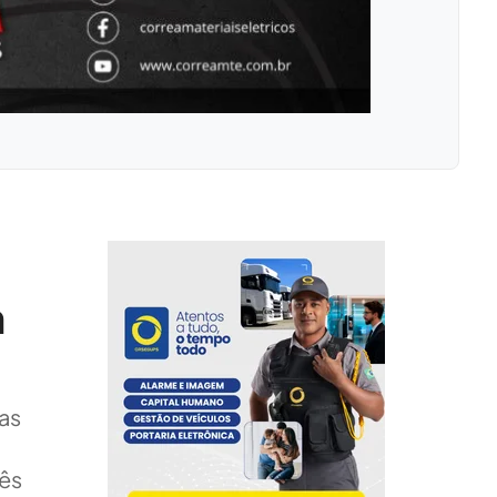
m
gas
rês