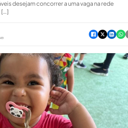
áveis desejam concorrer a uma vaga na rede
 […]
h49