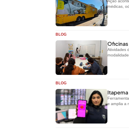
Ação aconte
médicas, od
BLOG
Oficinas
Atividades
modalidades
BLOG
Itapema 
Ferramenta 
e amplia a 