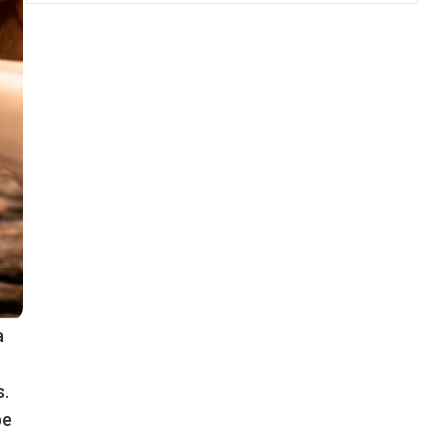
a
s.
be