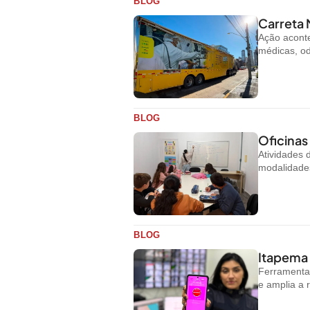
BLOG
Carreta 
Ação aconte
médicas, od
BLOG
Oficinas
Atividades
modalidades
BLOG
Itapema 
Ferramenta 
e amplia a 