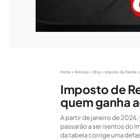
Home
>
Notícias
>
Blog
>
Imposto de Renda: 
Imposto de Re
quem ganha ac
A partir de janeiro de 2026
passarão a ser isentos do I
da tabela corrige uma def