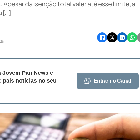
. Apesar da isenção total valer até esse limite, a
 […]
h26
da Jovem Pan News e
cipais notícias no seu
Entrar no Canal