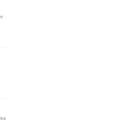
as
ica