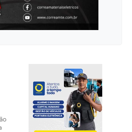
ção
a