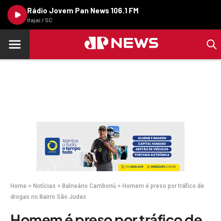
Rádio Jovem Pan News 106.1 FM
Itajaí / SC
Home
>
Notícias
>
Balneário Camboriú
>
Homem é preso por tráfico de
drogas no Bairro São Judas
Homem é preso por tráfico de