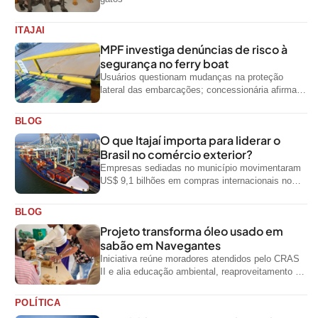
ITAJAI
MPF investiga denúncias de risco à
segurança no ferry boat
Usuários questionam mudanças na proteção
lateral das embarcações; concessionária afirma
que ainda não foi notificada oficialmente
BLOG
O que Itajaí importa para liderar o
Brasil no comércio exterior?
Empresas sediadas no município movimentaram
US$ 9,1 bilhões em compras internacionais no
primeiro semestre de 2026, segundo dados
oficiais do...
BLOG
Projeto transforma óleo usado em
sabão em Navegantes
Iniciativa reúne moradores atendidos pelo CRAS
II e alia educação ambiental, reaproveitamento de
resíduos e geração de renda
POLÍTICA