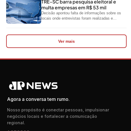
TRE-SC barra pesquisa eleitoral e
multa empresas em R$ 53 mil
Decisão apontou falta de informações sobre os
locais onde entrevistas foram realizadas e
impediu divulgação do levantamento
Ver mais
Agora a conversa tem rumo.
Nosso propósito é conectar pessoas, impulsionar
negócios locais e fortalecer a comunicação
regional.