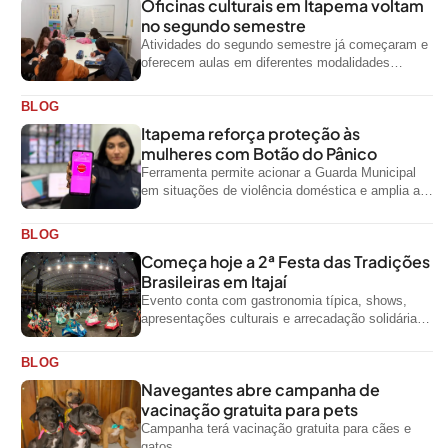
Oficinas culturais em Itapema voltam
no segundo semestre
Atividades do segundo semestre já começaram e
oferecem aulas em diferentes modalidades
artísticas para a comunidade
BLOG
Itapema reforça proteção às
mulheres com Botão do Pânico
Ferramenta permite acionar a Guarda Municipal
em situações de violência doméstica e amplia a
rede de proteção às mulheres no...
BLOG
Começa hoje a 2ª Festa das Tradições
Brasileiras em Itajaí
Evento conta com gastronomia típica, shows,
apresentações culturais e arrecadação solidária
de alimentos até domingo
BLOG
Navegantes abre campanha de
vacinação gratuita para pets
Campanha terá vacinação gratuita para cães e
gatos