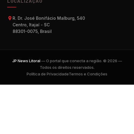
LOCALIZAÇÃO
R. Dr. José Bonifácio Malburg, 540
Centro, Itajaí - SC
88301-0075, Brasil
JP News Litoral
— O portal que conecta a região. © 2026 —
Todos os direitos reservados.
Política de Privacidade
Termos e Condições