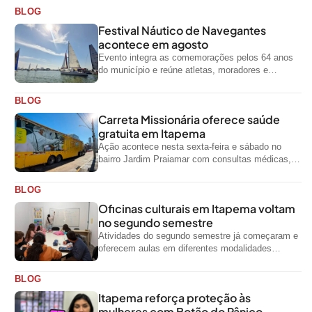
BLOG
Festival Náutico de Navegantes
acontece em agosto
Evento integra as comemorações pelos 64 anos
do município e reúne atletas, moradores e
visitantes entre os dias 28 e...
BLOG
Carreta Missionária oferece saúde
gratuita em Itapema
Ação acontece nesta sexta-feira e sábado no
bairro Jardim Praiamar com consultas médicas,
odontológicas e outros serviços gratuitos
BLOG
Oficinas culturais em Itapema voltam
no segundo semestre
Atividades do segundo semestre já começaram e
oferecem aulas em diferentes modalidades
artísticas para a comunidade
BLOG
Itapema reforça proteção às
mulheres com Botão do Pânico