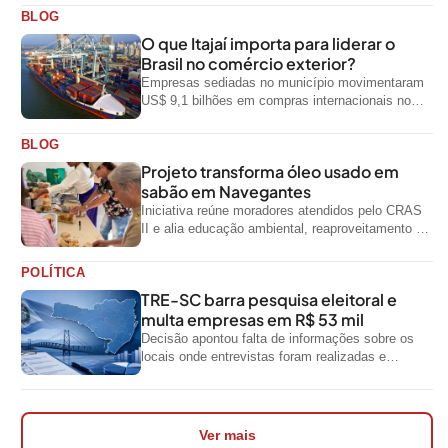
BLOG
O que Itajaí importa para liderar o
Brasil no comércio exterior?
Empresas sediadas no município movimentaram
US$ 9,1 bilhões em compras internacionais no
primeiro semestre de 2026, segundo dados
oficiais do...
BLOG
Projeto transforma óleo usado em
sabão em Navegantes
Iniciativa reúne moradores atendidos pelo CRAS
II e alia educação ambiental, reaproveitamento de
resíduos e geração de renda
POLÍTICA
TRE-SC barra pesquisa eleitoral e
multa empresas em R$ 53 mil
Decisão apontou falta de informações sobre os
locais onde entrevistas foram realizadas e
impediu divulgação do levantamento
Ver mais