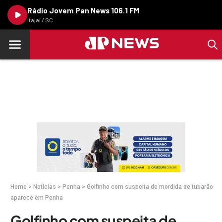
Rádio Jovem Pan News 106.1 FM
Itajaí / SC
Home
>
Notícias
>
Penha
>
Golfinho com suspeita de mordida de tubarão
aparece em Penha
Golfinho com suspeita de