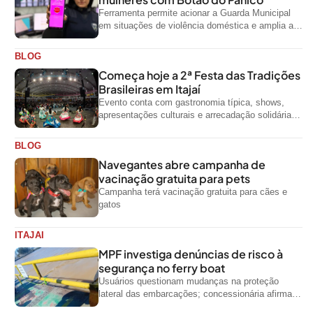
Ferramenta permite acionar a Guarda Municipal
em situações de violência doméstica e amplia a
rede de proteção às mulheres no...
BLOG
Começa hoje a 2ª Festa das Tradições
Brasileiras em Itajaí
Evento conta com gastronomia típica, shows,
apresentações culturais e arrecadação solidária
de alimentos até domingo
BLOG
Navegantes abre campanha de
vacinação gratuita para pets
Campanha terá vacinação gratuita para cães e
gatos
ITAJAI
MPF investiga denúncias de risco à
segurança no ferry boat
Usuários questionam mudanças na proteção
lateral das embarcações; concessionária afirma
que ainda não foi notificada oficialmente