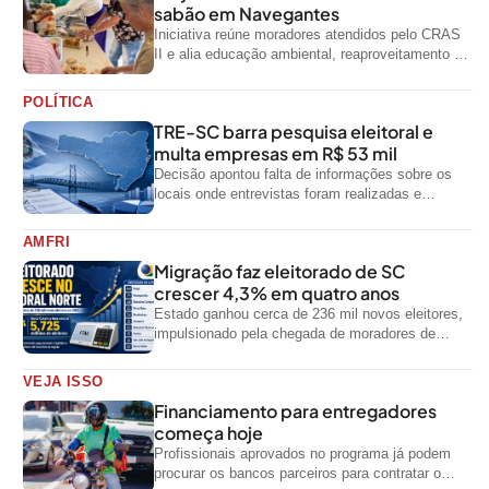
sabão em Navegantes
Iniciativa reúne moradores atendidos pelo CRAS
II e alia educação ambiental, reaproveitamento de
resíduos e geração de renda
POLÍTICA
TRE-SC barra pesquisa eleitoral e
multa empresas em R$ 53 mil
Decisão apontou falta de informações sobre os
locais onde entrevistas foram realizadas e
impediu divulgação do levantamento
AMFRI
Migração faz eleitorado de SC
crescer 4,3% em quatro anos
Estado ganhou cerca de 236 mil novos eleitores,
impulsionado pela chegada de moradores de
outras regiões do país
VEJA ISSO
Financiamento para entregadores
começa hoje
Profissionais aprovados no programa já podem
procurar os bancos parceiros para contratar o