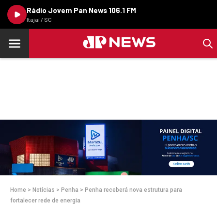
Rádio Jovem Pan News 106.1 FM
Itajaí / SC
Home
>
Notícias
>
Penha
>
Penha receberá nova estrutura para
fortalecer rede de energia