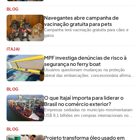
de alimentos até domingo
BLOG
Navegantes abre campanha de
vacinação gratuita para pets
Campanha terá vacinação gratuita para cães e
gatos
ITAJAI
MPF investiga denúncias de risco à
segurança no ferry boat
Usuários questionam mudanças na proteção
lateral das embarcações; concessionária afirma
que ainda não foi notificada oficialmente
BLOG
O que Itajaí importa para liderar o
Brasil no comércio exterior?
Empresas sediadas no município movimentaram
US$ 9,1 bilhões em compras internacionais no
primeiro semestre de 2026, segundo dados
oficiais do...
BLOG
Projeto transforma óleo usado em