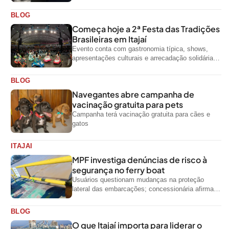
rede de proteção às mulheres no...
BLOG
Começa hoje a 2ª Festa das Tradições
Brasileiras em Itajaí
Evento conta com gastronomia típica, shows,
apresentações culturais e arrecadação solidária
de alimentos até domingo
BLOG
Navegantes abre campanha de
vacinação gratuita para pets
Campanha terá vacinação gratuita para cães e
gatos
ITAJAI
MPF investiga denúncias de risco à
segurança no ferry boat
Usuários questionam mudanças na proteção
lateral das embarcações; concessionária afirma
que ainda não foi notificada oficialmente
BLOG
O que Itajaí importa para liderar o