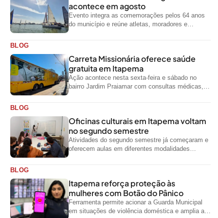
acontece em agosto
Evento integra as comemorações pelos 64 anos
do município e reúne atletas, moradores e
visitantes entre os dias 28 e...
BLOG
Carreta Missionária oferece saúde
gratuita em Itapema
Ação acontece nesta sexta-feira e sábado no
bairro Jardim Praiamar com consultas médicas,
odontológicas e outros serviços gratuitos
BLOG
Oficinas culturais em Itapema voltam
no segundo semestre
Atividades do segundo semestre já começaram e
oferecem aulas em diferentes modalidades
artísticas para a comunidade
BLOG
Itapema reforça proteção às
mulheres com Botão do Pânico
Ferramenta permite acionar a Guarda Municipal
em situações de violência doméstica e amplia a