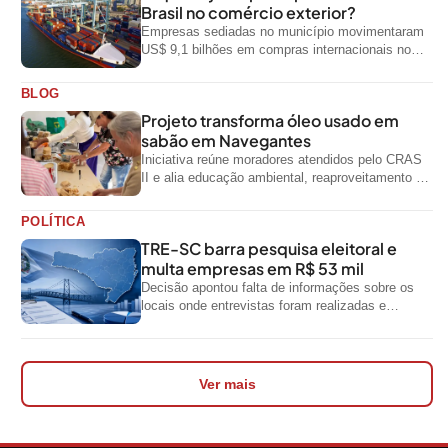
Brasil no comércio exterior?
Empresas sediadas no município movimentaram
US$ 9,1 bilhões em compras internacionais no
primeiro semestre de 2026, segundo dados
oficiais do...
BLOG
Projeto transforma óleo usado em
sabão em Navegantes
Iniciativa reúne moradores atendidos pelo CRAS
II e alia educação ambiental, reaproveitamento de
resíduos e geração de renda
POLÍTICA
TRE-SC barra pesquisa eleitoral e
multa empresas em R$ 53 mil
Decisão apontou falta de informações sobre os
locais onde entrevistas foram realizadas e
impediu divulgação do levantamento
Ver mais