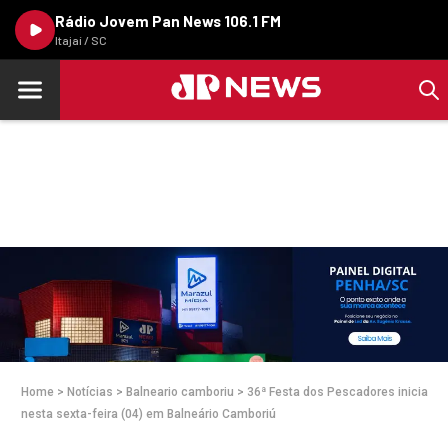
Rádio Jovem Pan News 106.1 FM
Itajaí / SC
Home
>
Notícias
>
Balneario camboriu
>
36ª Festa dos Pescadores inicia
nesta sexta-feira (04) em Balneário Camboriú