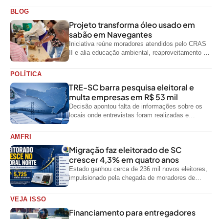
oficiais do...
BLOG
Projeto transforma óleo usado em
sabão em Navegantes
Iniciativa reúne moradores atendidos pelo CRAS
II e alia educação ambiental, reaproveitamento de
resíduos e geração de renda
POLÍTICA
TRE-SC barra pesquisa eleitoral e
multa empresas em R$ 53 mil
Decisão apontou falta de informações sobre os
locais onde entrevistas foram realizadas e
impediu divulgação do levantamento
AMFRI
Migração faz eleitorado de SC
crescer 4,3% em quatro anos
Estado ganhou cerca de 236 mil novos eleitores,
impulsionado pela chegada de moradores de
outras regiões do país
VEJA ISSO
Financiamento para entregadores