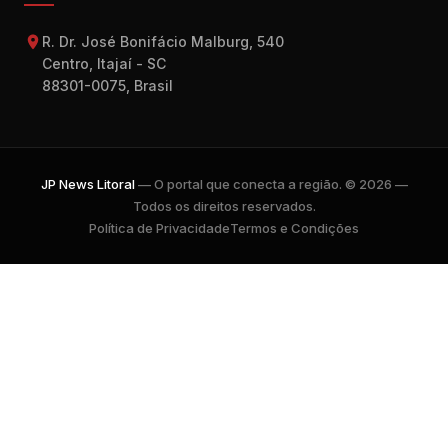
R. Dr. José Bonifácio Malburg, 540
Centro, Itajaí - SC
88301-0075, Brasil
JP News Litoral
— O portal que conecta a região. © 2026 —
Todos os direitos reservados.
Política de Privacidade
Termos e Condições