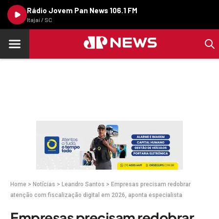
Rádio Jovem Pan News 106.1 FM
Itajaí / SC
Home
>
Notícias
>
Leandro Santos
>
Empresas precisam redobrar
atenção com fiscalização digital em 2026, aponta especialista
Empresas precisam redobrar