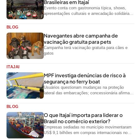
Brasileiras em Itajaí
Evento conta com gastronomia típica, shows,
apresentações culturais e arrecadação solidária
de alimentos até domingo
BLOG
Navegantes abre campanha de
vacinação gratuita para pets
Campanha terá vacinação gratuita para cães e
gatos
ITAJAI
MPF investiga denúncias de risco à
segurança no ferry boat
Usuários questionam mudanças na proteção
lateral das embarcações; concessionária afirma
que ainda não foi notificada oficialmente
BLOG
O que Itajaí importa para liderar o
Brasil no comércio exterior?
Empresas sediadas no município movimentaram
US$ 9,1 bilhões em compras internacionais no
primeiro semestre de 2026, segundo dados