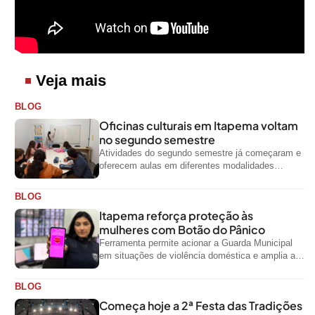
Veja mais
BLOG
Oficinas culturais em Itapema voltam
no segundo semestre
Atividades do segundo semestre já começaram e
oferecem aulas em diferentes modalidades
artísticas para a comunidade
BLOG
Itapema reforça proteção às
mulheres com Botão do Pânico
Ferramenta permite acionar a Guarda Municipal
em situações de violência doméstica e amplia a
rede de proteção às mulheres no...
BLOG
Começa hoje a 2ª Festa das Tradições