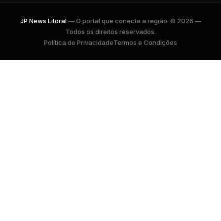
JP News Litoral
— O portal que conecta a região. © 2026 —
Todos os direitos reservados.
Política de Privacidade
Termos e Condições