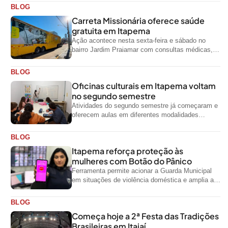
BLOG
Carreta Missionária oferece saúde
gratuita em Itapema
Ação acontece nesta sexta-feira e sábado no
bairro Jardim Praiamar com consultas médicas,
odontológicas e outros serviços gratuitos
BLOG
Oficinas culturais em Itapema voltam
no segundo semestre
Atividades do segundo semestre já começaram e
oferecem aulas em diferentes modalidades
artísticas para a comunidade
BLOG
Itapema reforça proteção às
mulheres com Botão do Pânico
Ferramenta permite acionar a Guarda Municipal
em situações de violência doméstica e amplia a
rede de proteção às mulheres no...
BLOG
Começa hoje a 2ª Festa das Tradições
Brasileiras em Itajaí