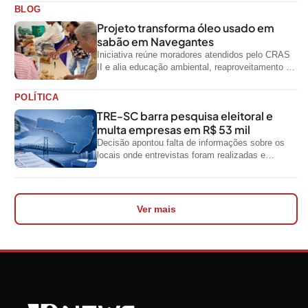
oficiais do...
BLOG
Projeto transforma óleo usado em
sabão em Navegantes
Iniciativa reúne moradores atendidos pelo CRAS
II e alia educação ambiental, reaproveitamento de
resíduos e geração de renda
POLÍTICA
TRE-SC barra pesquisa eleitoral e
multa empresas em R$ 53 mil
Decisão apontou falta de informações sobre os
locais onde entrevistas foram realizadas e
impediu divulgação do levantamento
Ver mais