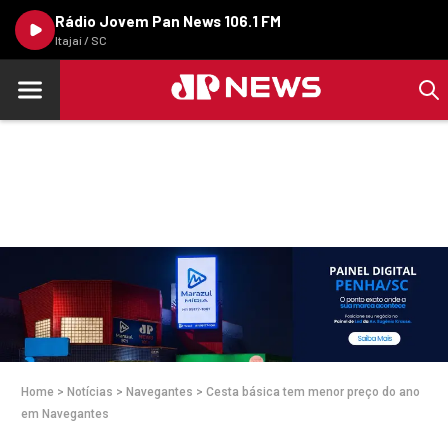
Rádio Jovem Pan News 106.1 FM
Itajaí / SC
Home
>
Notícias
>
Navegantes
>
Cesta básica tem menor preço do ano
em Navegantes