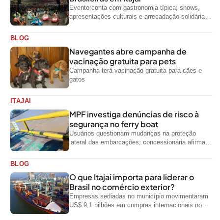
Evento conta com gastronomia típica, shows,
apresentações culturais e arrecadação solidária
de alimentos até domingo
BLOG
Navegantes abre campanha de
vacinação gratuita para pets
Campanha terá vacinação gratuita para cães e
gatos
ITAJAI
MPF investiga denúncias de risco à
segurança no ferry boat
Usuários questionam mudanças na proteção
lateral das embarcações; concessionária afirma
que ainda não foi notificada oficialmente
BLOG
O que Itajaí importa para liderar o
Brasil no comércio exterior?
Empresas sediadas no município movimentaram
US$ 9,1 bilhões em compras internacionais no
primeiro semestre de 2026, segundo dados