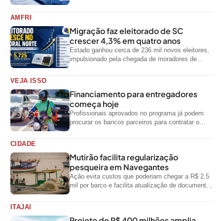
impediu divulgação do levantamento
AMFRI
Migração faz eleitorado de SC
crescer 4,3% em quatro anos
Estado ganhou cerca de 236 mil novos eleitores,
impulsionado pela chegada de moradores de
outras regiões do país
VEJA ISSO
Financiamento para entregadores
começa hoje
Profissionais aprovados no programa já podem
procurar os bancos parceiros para contratar o
crédito
CIDADE
Mutirão facilita regularização
pesqueira em Navegantes
Ação evita custos que poderiam chegar a R$ 2,5
mil por barco e facilita atualização de documentos
exigidos pelo Governo...
ITAJAI
Projeto de R$ 400 milhões amplia