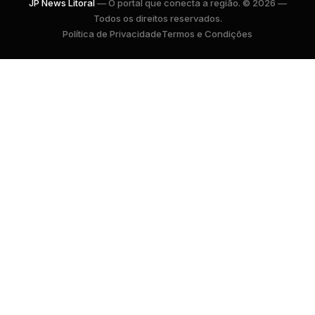
JP News Litoral
— O portal que conecta a região. © 2026 —
Todos os direitos reservados.
Política de Privacidade
Termos e Condições