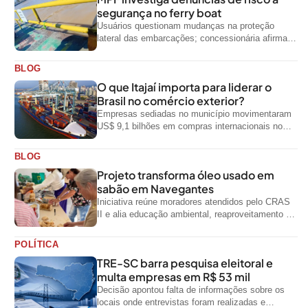
segurança no ferry boat
Usuários questionam mudanças na proteção
lateral das embarcações; concessionária afirma
que ainda não foi notificada oficialmente
BLOG
O que Itajaí importa para liderar o
Brasil no comércio exterior?
Empresas sediadas no município movimentaram
US$ 9,1 bilhões em compras internacionais no
primeiro semestre de 2026, segundo dados
oficiais do...
BLOG
Projeto transforma óleo usado em
sabão em Navegantes
Iniciativa reúne moradores atendidos pelo CRAS
II e alia educação ambiental, reaproveitamento de
resíduos e geração de renda
POLÍTICA
TRE-SC barra pesquisa eleitoral e
multa empresas em R$ 53 mil
Decisão apontou falta de informações sobre os
locais onde entrevistas foram realizadas e