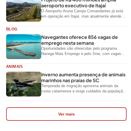
aeroporto executivo de Itajaí
O Aeroporto Aruna Campo Comandantes já está
em operação em Itajaí, mas atualmente atende
aeronaves menores da aviação executiva. A...
BLOG
Navegantes oferece 856 vagas de
emprego nesta semana
Oportunidades são oferecidas pelo programa
Navega Mais Emprego e pelo Sine, com vagas
para diferentes níveis de escolaridade e áreas...
ANIMAIS
Inverno aumenta presença de animais
marinhos nas praias de SC
Temporada de migração aproxima animais da
costa catarinense e exige cuidados da população
ao encontrar espécies silvestres nas praias
Ver mais