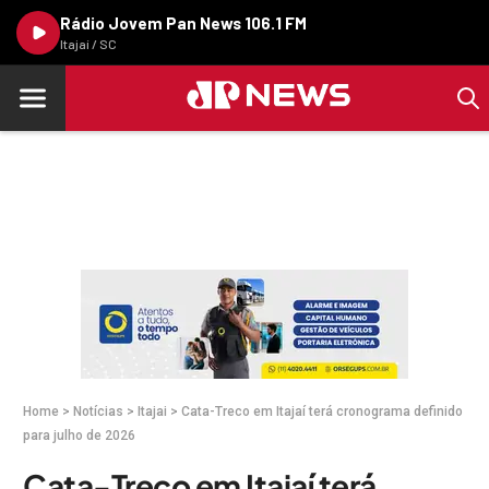
Rádio Jovem Pan News 106.1 FM
Itajaí / SC
Home
>
Notícias
>
Itajai
>
Cata-Treco em Itajaí terá cronograma definido
para julho de 2026
Cata-Treco em Itajaí terá