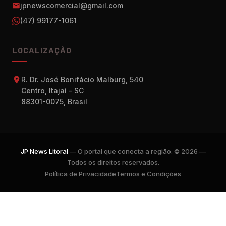
jpnewscomercial@gmail.com
(47) 99177-1061
LOCALIZAÇÃO
R. Dr. José Bonifácio Malburg, 540
Centro, Itajaí - SC
88301-0075, Brasil
JP News Litoral
— O portal que conecta a região. © 2026 —
Todos os direitos reservados.
Política de Privacidade
Termos e Condições