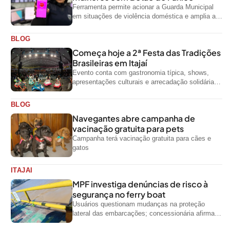
Ferramenta permite acionar a Guarda Municipal
em situações de violência doméstica e amplia a
rede de proteção às mulheres no...
BLOG
Começa hoje a 2ª Festa das Tradições
Brasileiras em Itajaí
Evento conta com gastronomia típica, shows,
apresentações culturais e arrecadação solidária
de alimentos até domingo
BLOG
Navegantes abre campanha de
vacinação gratuita para pets
Campanha terá vacinação gratuita para cães e
gatos
ITAJAI
MPF investiga denúncias de risco à
segurança no ferry boat
Usuários questionam mudanças na proteção
lateral das embarcações; concessionária afirma
que ainda não foi notificada oficialmente