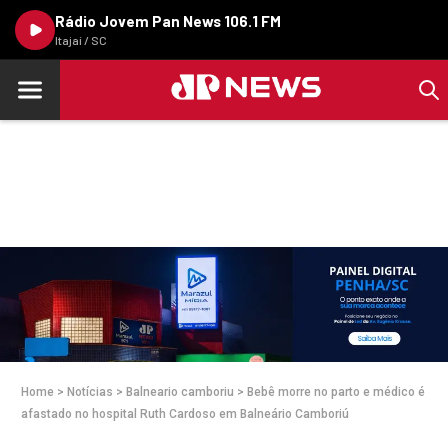
Rádio Jovem Pan News 106.1 FM
Itajaí / SC
Home
>
Notícias
>
Balneario camboriu
>
Bebê morre no parto e médico é
afastado no hospital Ruth Cardoso em Balneário Camboriú