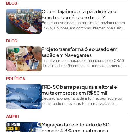
BLOG
O que Itajaí importa para liderar o
Brasil no comércio exterior?
Empresas sediadas no município movimentaram
US$ 9,1 bilhões em compras internacionais no
primeiro semestre de 2026, segundo dados
oficiais do...
BLOG
Projeto transforma óleo usado em
sabão em Navegantes
Iniciativa reúne moradores atendidos pelo CRAS
II e alia educação ambiental, reaproveitamento de
resíduos e geração de renda
POLÍTICA
TRE-SC barra pesquisa eleitoral e
multa empresas em R$ 53 mil
Decisão apontou falta de informações sobre os
locais onde entrevistas foram realizadas e
impediu divulgação do levantamento
AMFRI
Migração faz eleitorado de SC
crescer 4,3% em quatro anos