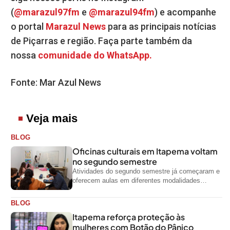
(
@marazul97fm
e
@marazul94fm
) e acompanhe
o portal
Marazul News
para as principais notícias
de Piçarras e região. Faça parte também da
nossa
comunidade do WhatsApp.
Fonte: Mar Azul News
Veja mais
BLOG
Oficinas culturais em Itapema voltam
no segundo semestre
Atividades do segundo semestre já começaram e
oferecem aulas em diferentes modalidades
artísticas para a comunidade
BLOG
Itapema reforça proteção às
mulheres com Botão do Pânico